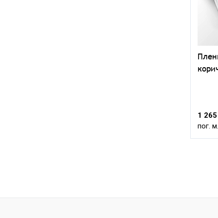
Плен
кори
1 265
пог. м