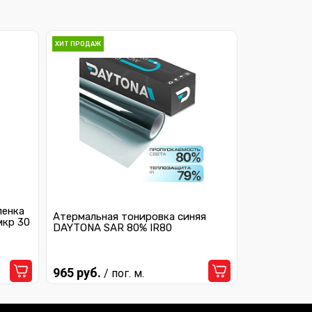
ХИТ ПРОДАЖ
ленка
Атермальная тонировка синяя
мкр 30
DAYTONA SAR 80% IR80
965 руб.
/ пог. м.