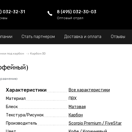
5) 032-32-31
8 (495) 032-30-03
сквы
Оптовый отдел
мпании
Стать партнером
Доставка и оплата
Отзывы
нки под карбон
Карбон 3D
кофейный)
сравнению
Характеристики
Все характеристики
Материал
ПВХ
Блеск
Матовая
Текстура/Рисунок
Карбон
Производитель
Scorpio Premium / FiveStar
Цвет
Кофе / Коричневый