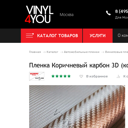
8 (49
Москва
Для Мо
КАТАЛОГ ТОВАРОВ
УСЛУГИ
О ко
Главная
Каталог
Автомобильные пленки
Виниловые пле
Пленка Коричневый карбон 3D (
В избранное
К 