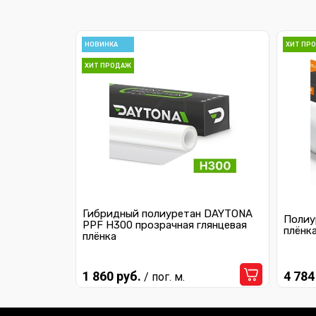
НОВИНКА
ХИТ ПР
ХИТ ПРОДАЖ
Гибридный полиуретан DAYTONA
Полиу
PPF H300 прозрачная глянцевая
плёнк
плёнка
1 860 руб.
4 784
/ пог. м.