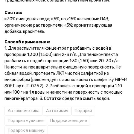
традиционных моек. Обладает приятным ароматом.
Состав:
≥30% очищенная вода; ≥5%, но <15% катионные ПАВ,
органические растворители; <5%: ароматизирующая
добавка, краситель.
Способ применения:
1. Для распылителя концентрат разбавить с водой в
пропорции 1:300 (1:500) или 2-3 г/л. Для пенокомплекта
разбавить с водой в пропорции 1:30 (1:50) или 20-30 г/л.
Нанести на предварительно очищенную поверхность. Не
сбивая водой, протереть ЛКП чистой салфеткой из
микрофибры (рекомендуется использовать салфетку WIPER
SOFT, арт. IT-0352). 2. Разбавить с водой в пропорции 1:10
или 100 г на 1 л воды и нанести на поверхность с помощью
пеногенератора. 3. Остатки средства смыть водой.
Автокосметика
Автохимия
Подарки
Подарки мужчине
Подарки женщине
Подарок в машину