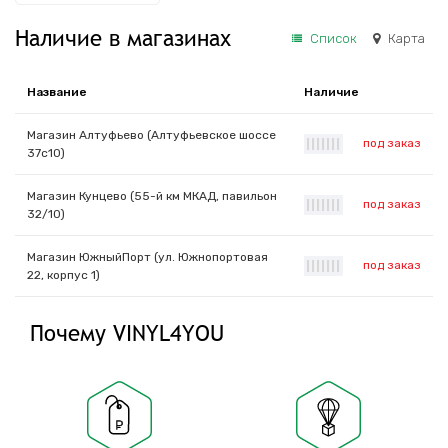
Наличие в магазинах
Список
Карта
Название
Наличие
Магазин Алтуфьево (Алтуфьевское шоссе
под заказ
|
|
|
|
|
|
|
37с10)
Магазин Кунцево (55-й км МКАД, павильон
под заказ
|
|
|
|
|
|
|
32/10)
Магазин ЮжныйПорт (ул. Южнопортовая
под заказ
|
|
|
|
|
|
|
22, корпус 1)
Почему VINYL4YOU