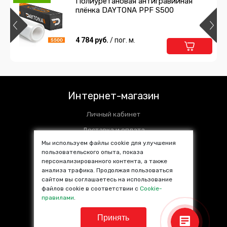
Полиуретановая антигравийная
плёнка DAYTONA PPF S500
4 784 руб.
/ пог. м.
Интернет-магазин
Личный кабинет
Доставка и оплата
Мы используем файлы cookie для улучшения
Установочные центры
пользовательского опыта, показа
персонализированного контента, а также
Контакты
анализа трафика. Продолжая пользоваться
SALE %
сайтом вы соглашаетесь на использование
файлов cookie в соответствии с
Cookie-
Популярные товары
правилами
.
Принять