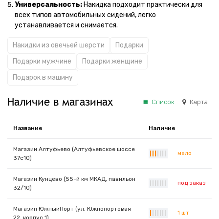
Универсальность:
Накидка подходит практически для
всех типов автомобильных сидений, легко
устанавливается и снимается.
Накидки из овечьей шерсти
Подарки
Подарки мужчине
Подарки женщине
Подарок в машину
Наличие в магазинах
Список
Карта
Название
Наличие
Магазин Алтуфьево (Алтуфьевское шоссе
мало
|
|
|
|
|
|
|
37с10)
Магазин Кунцево (55-й км МКАД, павильон
под заказ
|
|
|
|
|
|
|
32/10)
Магазин ЮжныйПорт (ул. Южнопортовая
1 шт
|
|
|
|
|
|
|
22, корпус 1)