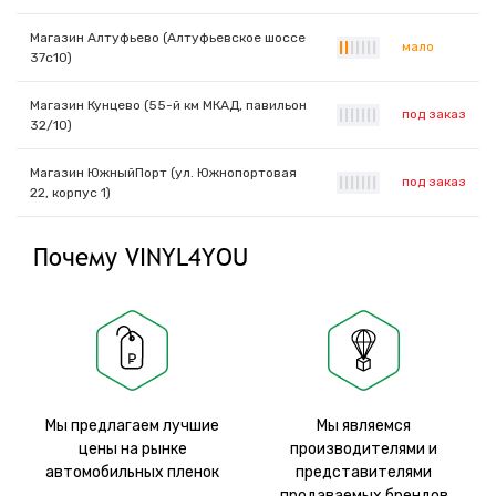
Магазин Алтуфьево (Алтуфьевское шоссе
мало
|
|
|
|
|
|
|
37с10)
Магазин Кунцево (55-й км МКАД, павильон
под заказ
|
|
|
|
|
|
|
32/10)
Магазин ЮжныйПорт (ул. Южнопортовая
под заказ
|
|
|
|
|
|
|
22, корпус 1)
Почему VINYL4YOU
Мы предлагаем лучшие
Мы являемся
цены на рынке
производителями и
автомобильных пленок
представителями
продаваемых брендов