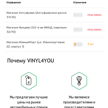
Название
Наличие
Магазин Алтуфьево (Алтуфьевское шоссе
под заказ
|
|
|
|
|
|
|
37с10)
Магазин Кунцево (55-й км МКАД, павильон
под заказ
|
|
|
|
|
|
|
32/10)
Магазин ЮжныйПорт (ул. Южнопортовая
3 шт
|
|
|
|
|
|
|
22, корпус 1)
Почему VINYL4YOU
Мы предлагаем лучшие
Мы являемся
цены на рынке
производителями и
автомобильных пленок
представителями