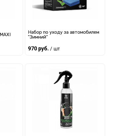
Набор по уходу за автомобилем
 MAXI
"Зимний"
970 руб.
/ шт
В корзину
равнению
Купить в 1 клик
К сравнению
наличии
В избранное
Мало