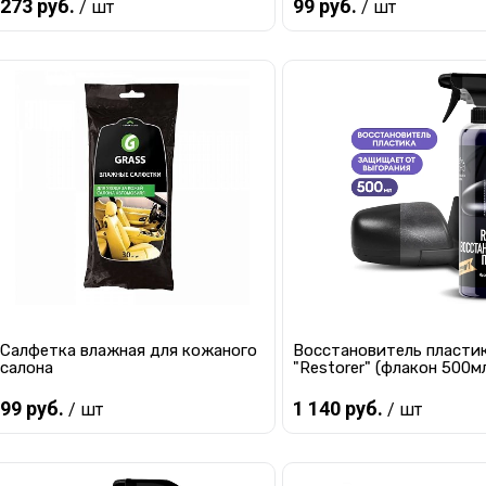
273 руб.
99 руб.
/ шт
/ шт
В корзину
В корзину
Купить в 1 клик
К сравнению
Купить в 1 клик
К с
В избранное
В наличии
В избранное
Ма
Салфетка влажная для кожаного
Восстановитель пласти
салона
"Restorer" (флакон 500м
99 руб.
1 140 руб.
/ шт
/ шт
В корзину
Предзаказ