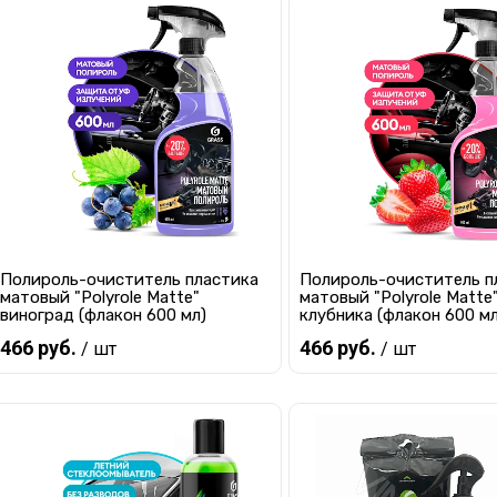
Полироль-очиститель пластика
Полироль-очиститель п
матовый "Polyrole Matte"
матовый "Polyrole Matte
виноград (флакон 600 мл)
клубника (флакон 600 мл
466 руб.
466 руб.
/ шт
/ шт
В корзину
В корзину
Купить в 1 клик
К сравнению
Купить в 1 клик
К с