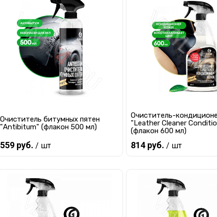
Купить в 1 клик
К сравнению
Купить в 1 клик
К с
В избранное
Мало
В избранное
Под
Очиститель-кондицион
Очиститель битумных пятен
"Leather Cleaner Conditio
"Antibitum" (флакон 500 мл)
(флакон 600 мл)
559 руб.
814 руб.
/ шт
/ шт
Предзаказ
Предзаказ
Купить в 1 клик
К сравнению
Купить в 1 клик
К с
В избранное
Под заказ
В избранное
Под