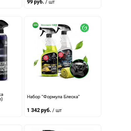
99 руб.
/ шт
В корзину
равнению
Купить в 1 клик
К сравнению
ло
В избранное
Мало
ка
Набор "Формула Блеска"
л)
1 342 руб.
/ шт
Предзаказ