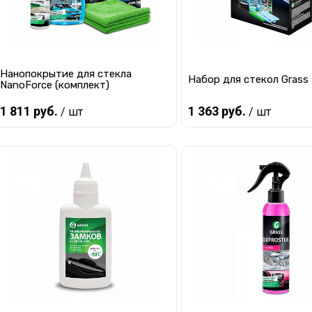
Нанопокрытие для стекла
Набор для стекол Grass
NanoForce (комплект)
1 811 руб.
1 363 руб.
/ шт
/ шт
В корзину
В корзину
Купить в 1 клик
К сравнению
Купить в 1 клик
К с
В избранное
Мало
В избранное
В 