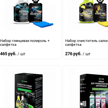
Набор глянцевая полироль +
Набор очиститель салон
салфетка
салфетка
465 руб.
276 руб.
/ шт
/ шт
Предзаказ
Предзаказ
Купить в 1 клик
К сравнению
Купить в 1 клик
К с
В избранное
Под заказ
В избранное
Под