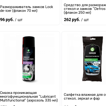
Средство для размораж
Размораживатель замков Lock
стекол и замков "Defros
de-icer (флакон 70 мл)
(флакон 250 мл)
96 руб.
262 руб.
/ шт
/ шт
В корзину
В корзину
Купить в 1 клик
К сравнению
Купить в 1 клик
К с
В избранное
Мало
В избранное
В 
Смазка проникающая
Салфетка влажная для 
многофункциональная "Lubricant
стекол, зеркал и фар
Multifunctional" (аэрозоль 335 мл)