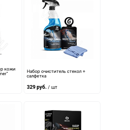
равнению
Купить в 1 клик
К сравнению
 заказ
В избранное
Под заказ
ер кожи
Набор очиститель стекол +
ner"
салфетка
329 руб.
/ шт
Предзаказ
равнению
Купить в 1 клик
К сравнению
 заказ
В избранное
Под заказ