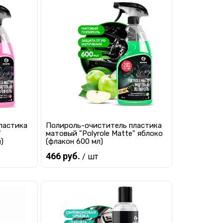
ластика
Полироль-очиститель пластика
"
матовый "Polyrole Matte" яблоко
)
(флакон 600 мл)
466 руб.
/ шт
В корзину
равнению
Купить в 1 клик
К сравнению