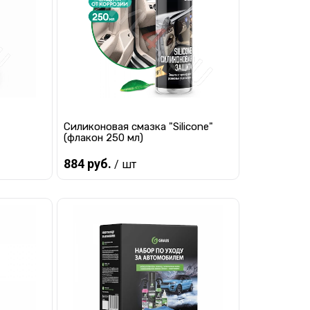
ло
В избранное
Мало
Силиконовая смазка "Silicone"
(флакон 250 мл)
884 руб.
/ шт
В корзину
равнению
Купить в 1 клик
К сравнению
наличии
В избранное
Мало