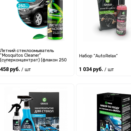
В избранное
В наличии
В избранное
Ма
Летний стеклоомыватель
"Mosquitos Cleaner"
Набор "AutoRelax"
(суперконцентрат) (флакон 250
мл)
458 руб.
1 034 руб.
/ шт
/ шт
В корзину
В корзину
Купить в 1 клик
К сравнению
Купить в 1 клик
К с
В избранное
В наличии
В избранное
В 