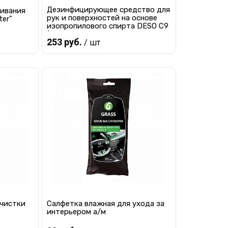
Дезинфицирующее средство для
ивания
рук и поверхностей на основе
ter"
изопропилового спирта DESO C9
(флакон 250
253 руб.
/ шт
В корзину
равнению
Купить в 1 клик
К сравнению
наличии
В избранное
В наличии
очистки
Салфетка влажная для ухода за
интерьером а/м