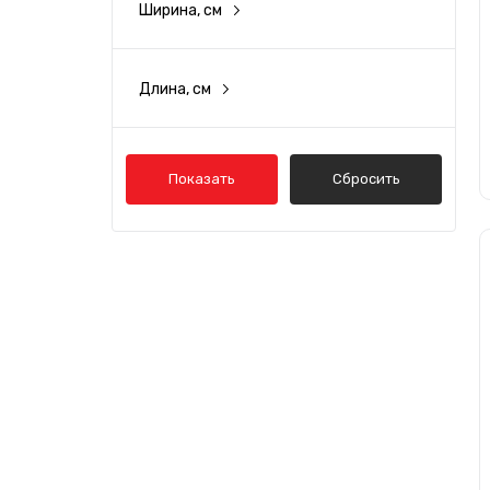
Ширина, см
11
50
Длина, см
40
54
45
55
Показать
Сбросить
190