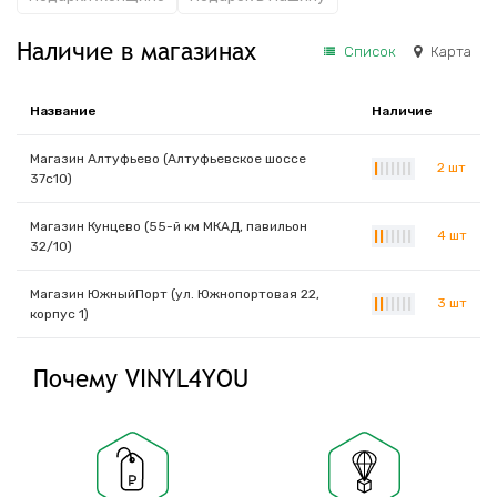
Наличие в магазинах
Список
Карта
Название
Наличие
Магазин Алтуфьево (Алтуфьевское шоссе
2 шт
|
|
|
|
|
|
|
37с10)
Магазин Кунцево (55-й км МКАД, павильон
4 шт
|
|
|
|
|
|
|
32/10)
Магазин ЮжныйПорт (ул. Южнопортовая 22,
3 шт
|
|
|
|
|
|
|
корпус 1)
Почему VINYL4YOU