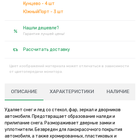
Кунцево - 4 шт
ЮжныйПорт - 3 шт
Нашли дешевле?
Гарантия лучшей цены!
Рассчитать доставку
Цвет изображений материала может отличаться в зависимости
от цветопередачи монитора.
ОПИСАНИЕ
ХАРАКТЕРИСТИКИ
НАЛИЧИЕ
Удаляет снег и лед со стекол, фар, зеркал и дворников
автомобиля. Предотвращает образование наледи и
прилипание снега. Размораживает дверные замки и
уплотнители. Безвреден для лакокрасочного покрытия
автомобиля, а также хромированных, пластиковых и