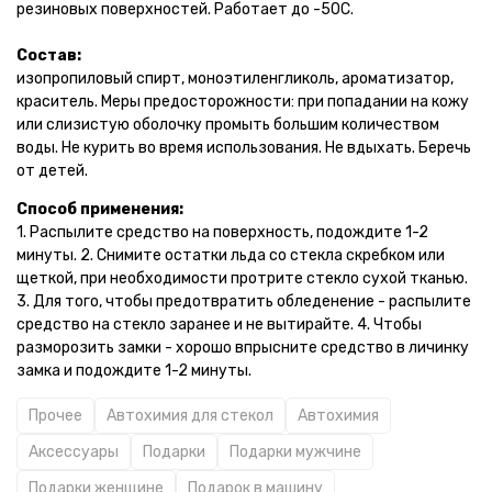
резиновых поверхностей. Работает до -50С.
Состав:
изопропиловый спирт, моноэтиленгликоль, ароматизатор,
краситель. Меры предосторожности: при попадании на кожу
или слизистую оболочку промыть большим количеством
воды. Не курить во время использования. Не вдыхать. Беречь
от детей.
Способ применения:
1. Распылите средство на поверхность, подождите 1-2
минуты. 2. Снимите остатки льда со стекла скребком или
щеткой, при необходимости протрите стекло сухой тканью.
3. Для того, чтобы предотвратить обледенение - распылите
средство на стекло заранее и не вытирайте. 4. Чтобы
разморозить замки - хорошо впрысните средство в личинку
замка и подождите 1-2 минуты.
Прочее
Автохимия для стекол
Автохимия
Аксессуары
Подарки
Подарки мужчине
Подарки женщине
Подарок в машину