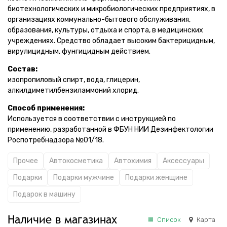
биотехнологических и микробиологических предприятиях, в
организациях коммунально-бытового обслуживания,
образования, культуры, отдыха и спорта, в медицинских
учреждениях. Средство обладает высоким бактерицидным,
вирулицидным, фунгицидным действием.
Состав:
изопропиловый спирт, вода, глицерин,
алкилдиметилбензиламмоний хлорид.
Способ применения:
Используется в соответствии с инструкцией по
применению, разработанной в ФБУН НИИ Дезинфектологии
Роспотребнадзора №01/18.
Прочее
Автокосметика
Автохимия
Аксессуары
Подарки
Подарки мужчине
Подарки женщине
Подарок в машину
Наличие в магазинах
Список
Карта