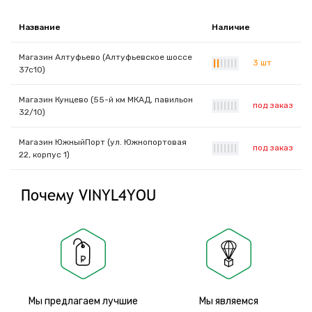
Название
Наличие
Магазин Алтуфьево (Алтуфьевское шоссе
3 шт
|
|
|
|
|
|
|
37с10)
Магазин Кунцево (55-й км МКАД, павильон
под заказ
|
|
|
|
|
|
|
32/10)
Магазин ЮжныйПорт (ул. Южнопортовая
под заказ
|
|
|
|
|
|
|
22, корпус 1)
Почему VINYL4YOU
Мы предлагаем лучшие
Мы являемся