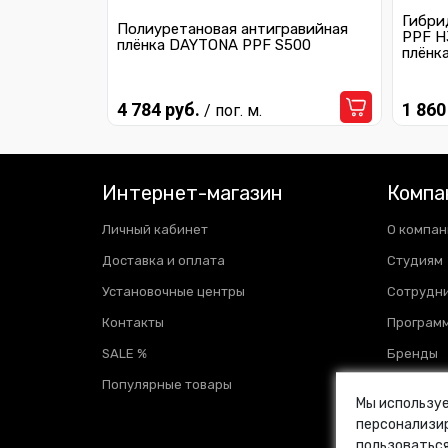
Гибри
Полиуретановая антигравийная
PPF H
плёнка DAYTONA PPF S500
плёнк
4 784 руб.
1 860
/ пог. м.
Интернет-магазин
Компа
Личный кабинет
О компан
Доставка и оплата
Студиям
Установочные центры
Сотрудн
Контакты
Программ
SALE %
Бренды
Популярные товары
Отзывы
Мы используе
Новости
персонализир
пользоваться
Блог