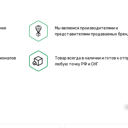
нке
Мы являемся производителями и
представителями продаваемых брен
сионалов
Товар всегда в наличии и готов к отп
любую точку РФ и СНГ