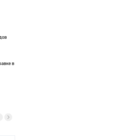
дов
равке в