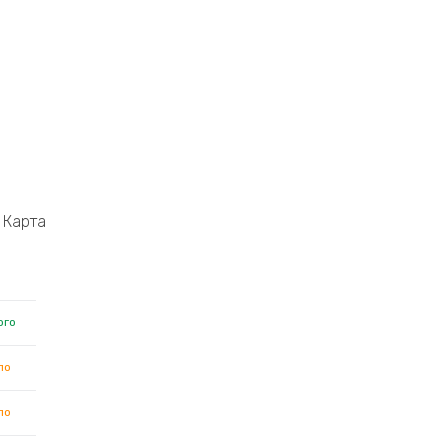
Карта
ого
ло
ло