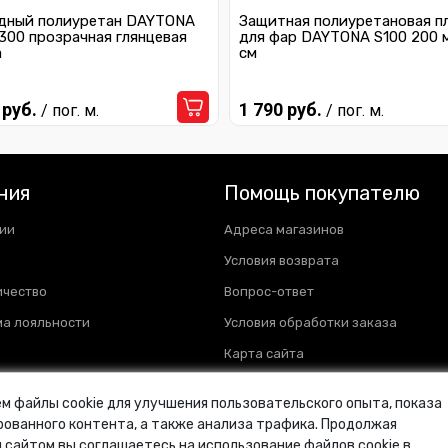
дный полиуретан DAYTONA
Защитная полиуретановая п
300 прозрачная глянцевая
для фар DAYTONA S100 200 
а
см
 руб.
1 790 руб.
/ пог. м.
/ пог. м.
ния
Помощь покупателю
ии
Адреса магазинов
Условия возврата
ичество
Вопрос-ответ
а лояльности
Условия обработки заказа
Карта сайта
м файлы cookie для улучшения пользовательского опыта, показа
ованного контента, а также анализа трафика. Продолжая
 сайтом вы соглашаетесь на использование файлов cookie в