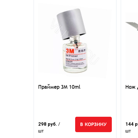
Hornet (
Праймер 3M 10ml
Нож 
КОРЗИНУ
В КОРЗИНУ
298 руб.
/
144 р
шт
шт