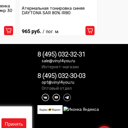
ленка
Атермальная тонировка синяя
мкр 30
DAYTONA SAR 80% IR80
965 руб.
/ пог. м.
8 (495) 032-32-31
sale@vinyl4you.ru
Интернет-магазин
8 (495) 032-30-03
opt@vinyl4you.ru
Оптовый отдел
Принять