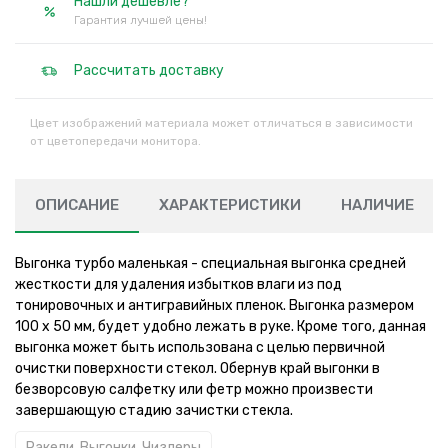
Нашли дешевле?
Гарантия лучшей цены!
Рассчитать доставку
Цвет изображений материала может отличаться в зависимости
от цветопередачи монитора.
ОПИСАНИЕ
ХАРАКТЕРИСТИКИ
НАЛИЧИЕ
Выгонка турбо маленькая - специальная выгонка средней
жесткости для удаления избытков влаги из под
тонировочных и антигравийных пленок. Выгонка размером
100 х 50 мм, будет удобно лежать в руке. Кроме того, данная
выгонка может быть использована с целью первичной
очистки поверхности стекол. Обернув край выгонки в
безворсовую салфетку или фетр можно произвести
завершающую стадию зачистки стекла.
Ракели, Выгонки, Чизлеры