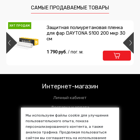
215 руб.
/ шт
САМЫЕ ПРОДАВАЕМЫЕ ТОВАРЫ
Подробнее
Предзаказ
ХИТ ПРОДАЖ
Защитная полиуретановая пленка
для фар DAYTONA S100 200 мкр 30
см
1 790 руб.
/ пог. м.
Интернет-магазин
Личный кабинет
Доставка и оплата
Мы используем файлы cookie для улучшения
Установочные центры
пользовательского опыта, показа
персонализированного контента, а также
Контакты
анализа трафика. Продолжая пользоваться
SALE %
сайтом вы соглашаетесь на использование