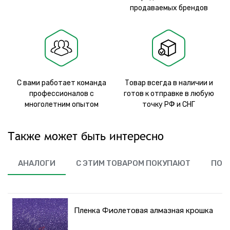
продаваемых брендов
С вами работает команда
Товар всегда в наличии и
профессионалов с
готов к отправке в любую
многолетним опытом
точку РФ и СНГ
Также может быть интересно
АНАЛОГИ
С ЭТИМ ТОВАРОМ ПОКУПАЮТ
ПОХ
Пленка Фиолетовая алмазная крошка