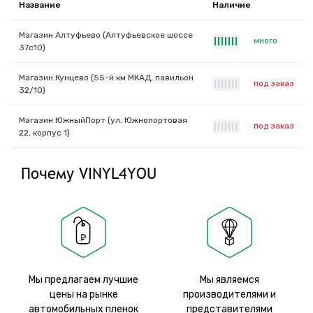
Название
Наличие
Магазин Алтуфьево (Алтуфьевское шоссе
много
|
|
|
|
|
|
|
37с10)
Магазин Кунцево (55-й км МКАД, павильон
под заказ
|
|
|
|
|
|
|
32/10)
Магазин ЮжныйПорт (ул. Южнопортовая
под заказ
|
|
|
|
|
|
|
22, корпус 1)
Почему VINYL4YOU
Мы предлагаем лучшие
Мы являемся
цены на рынке
производителями и
автомобильных пленок
представителями