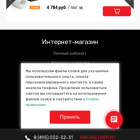
238 руб.
4 784 руб.
/ шт
/ пог. м.
Подробнее
Предзаказ
Сумка для инструментов
Интернет-магазин
1 485 руб.
/ шт
Личный кабинет
Подробнее
Предзаказ
Доставка и оплата
Мы используем файлы cookie для улучшения
Установочные центры
пользовательского опыта, показа
Нитевидный нож 3M Design line
Контакты
персонализированного контента, а также
knifeless
анализа трафика. Продолжая пользоваться
SALE %
сайтом вы соглашаетесь на использование
3 695 руб.
/ упак.
файлов cookie в соответствии с
Cookie-
Популярные товары
правилами
.
Подробнее
Предзаказ
Принять
8 (495)
032-32-31
КАК НАС НАЙТИ?
© VINYL4YOU 2013—2026. Все права защищены.