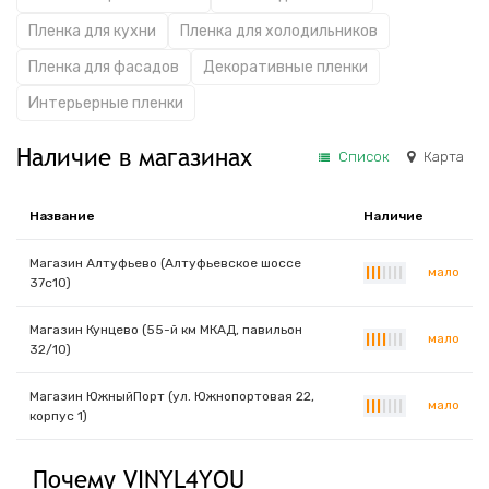
Пленка для кухни
Пленка для холодильников
Пленка для фасадов
Декоративные пленки
Интерьерные пленки
Наличие в магазинах
Список
Карта
Название
Наличие
Магазин Алтуфьево (Алтуфьевское шоссе
мало
|
|
|
|
|
|
|
37с10)
Магазин Кунцево (55-й км МКАД, павильон
мало
|
|
|
|
|
|
|
32/10)
Магазин ЮжныйПорт (ул. Южнопортовая 22,
мало
|
|
|
|
|
|
|
корпус 1)
Почему VINYL4YOU