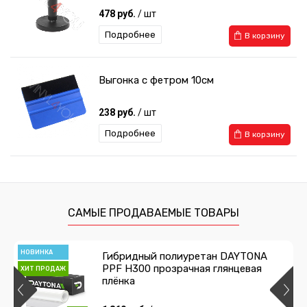
478 руб.
/ шт
Подробнее
В корзину
Выгонка с фетром 10см
238 руб.
/ шт
Подробнее
В корзину
Выгонка с фетром мягкая
259 руб.
/ шт
САМЫЕ ПРОДАВАЕМЫЕ ТОВАРЫ
Подробнее
В корзину
НОВИНКА
Гибридный полиуретан DAYTONA
PPF H300 прозрачная глянцевая
ХИТ ПРОДАЖ
Нож с фиксатором
плёнка