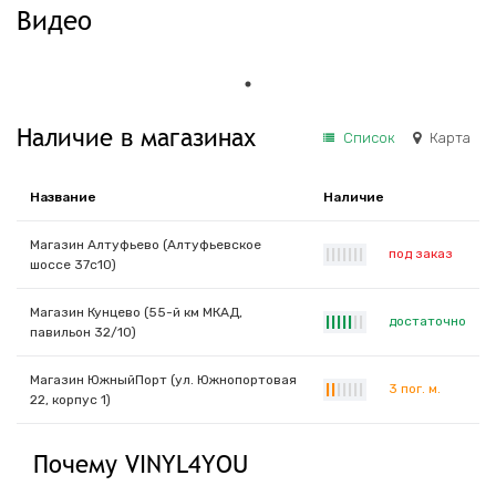
Видео
Наличие в магазинах
Список
Карта
Название
Наличие
Магазин Алтуфьево (Алтуфьевское
под заказ
|
|
|
|
|
|
|
шоссе 37с10)
Магазин Кунцево (55-й км МКАД,
достаточно
|
|
|
|
|
|
|
павильон 32/10)
Магазин ЮжныйПорт (ул. Южнопортовая
3 пог. м.
|
|
|
|
|
|
|
22, корпус 1)
Почему VINYL4YOU