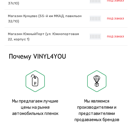
под заказ
|
|
|
|
|
|
|
37с10)
Магазин Кунцево (55-й км МКАД, павильон
под заказ
|
|
|
|
|
|
|
32/10)
Магазин ЮжныйПорт (ул. Южнопортовая
под заказ
|
|
|
|
|
|
|
22, корпус 1)
Почему VINYL4YOU
Мы предлагаем лучшие
Мы являемся
цены на рынке
производителями и
автомобильных пленок
представителями
продаваемых брендов