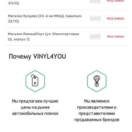
под заказ
|
|
|
|
|
|
|
37с10)
Магазин Кунцево (55-й км МКАД, павильон
под заказ
|
|
|
|
|
|
|
32/10)
Магазин ЮжныйПорт (ул. Южнопортовая
под заказ
|
|
|
|
|
|
|
22, корпус 1)
Почему VINYL4YOU
Мы предлагаем лучшие
Мы являемся
цены на рынке
производителями и
автомобильных пленок
представителями
продаваемых брендов