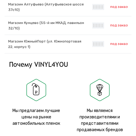
Магазин Алтуфьево (Алтуфьевское шоссе
под заказ
|
|
|
|
|
|
|
37с10)
Магазин Кунцево (55-й км МКАД, павильон
под заказ
|
|
|
|
|
|
|
32/10)
Магазин ЮжныйПорт (ул. Южнопортовая
под заказ
|
|
|
|
|
|
|
22, корпус 1)
Почему VINYL4YOU
Мы предлагаем лучшие
Мы являемся
цены на рынке
производителями и
автомобильных пленок
представителями
продаваемых брендов