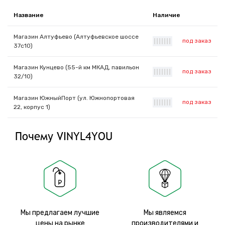
Название
Наличие
Магазин Алтуфьево (Алтуфьевское шоссе
под заказ
|
|
|
|
|
|
|
37с10)
Магазин Кунцево (55-й км МКАД, павильон
под заказ
|
|
|
|
|
|
|
32/10)
Магазин ЮжныйПорт (ул. Южнопортовая
под заказ
|
|
|
|
|
|
|
22, корпус 1)
Почему VINYL4YOU
Мы предлагаем лучшие
Мы являемся
цены на рынке
производителями и