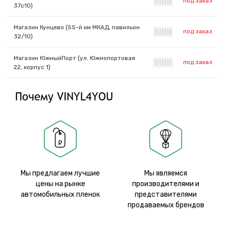
под заказ
|
|
|
|
|
|
|
37с10)
Магазин Кунцево (55-й км МКАД, павильон
под заказ
|
|
|
|
|
|
|
32/10)
Магазин ЮжныйПорт (ул. Южнопортовая
под заказ
|
|
|
|
|
|
|
22, корпус 1)
Почему VINYL4YOU
Мы предлагаем лучшие
Мы являемся
цены на рынке
производителями и
автомобильных пленок
представителями
продаваемых брендов