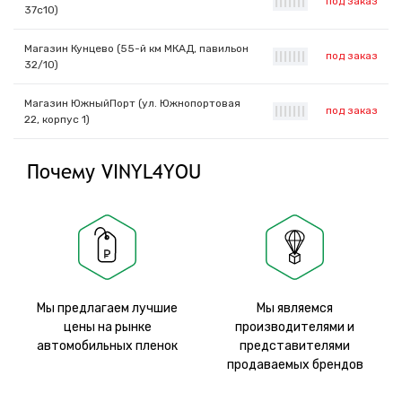
под заказ
|
|
|
|
|
|
|
37с10)
Магазин Кунцево (55-й км МКАД, павильон
под заказ
|
|
|
|
|
|
|
32/10)
Магазин ЮжныйПорт (ул. Южнопортовая
под заказ
|
|
|
|
|
|
|
22, корпус 1)
Почему VINYL4YOU
Мы предлагаем лучшие
Мы являемся
цены на рынке
производителями и
автомобильных пленок
представителями
продаваемых брендов