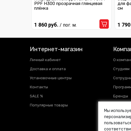
PPF H300 прозрачная глянцевая
для ф
плёнка
см
1 860 руб.
1 790
/ пог. м.
Интернет-магазин
Компа
Личный кабинет
О компан
Доставка и оплата
Студиям
Установочные центры
Сотрудн
Контакты
Программ
SALE %
Бренды
Популярные товары
Отзывы
Мы используе
Новости
персонализир
пользоваться
Блог
соответстви