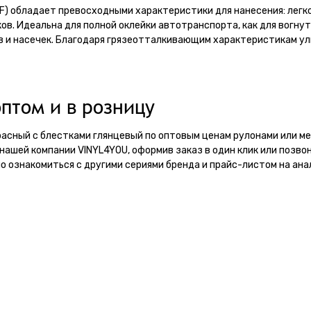
WF) обладает превосходными характеристики для нанесения: легк
в. Идеальна для полной оклейки автотранспорта, как для вогнут
в и насечек. Благодаря грязеотталкивающим характеристикам у
птом и в розницу
Красный с блестками глянцевый по оптовым ценам рулонами или 
нашей компании VINYL4YOU, оформив заказ в один клик или позво
о ознакомиться с другими сериями бренда и прайс-листом на ана