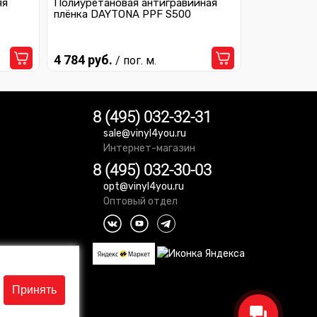
яя
Полиуретановая антигравийная
плёнка DAYTONA PPF S500
4 784 руб.
/ пог. м.
8 (495) 032-32-31
sale@vinyl4you.ru
Интернет-магазин
8 (495) 032-30-03
opt@vinyl4you.ru
Оптовый отдел
Принять