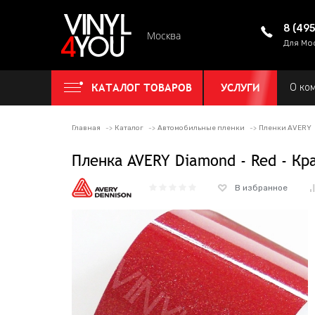
8 (49
Москва
Для Мо
КАТАЛОГ ТОВАРОВ
УСЛУГИ
О ко
Главная
Каталог
Автомобильные пленки
Пленки AVERY
Пленка AVERY Diamond - Red - К
В избранное