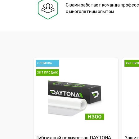
С вами работает команда профес
с многолетним опытом
НОВИНКА
ХИТ ПР
ХИТ ПРОДАЖ
Гибридный полиуретан DAYTONA
Защит