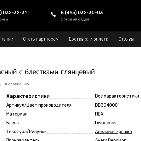
5) 032-32-31
8 (495) 032-30-03
сквы
Оптовый отдел
мпании
Стать партнером
Доставка и оплата
Отзывы
расный с блестками глянцевый
К сравнению
Характеристики
Все характеристики
Артикул/Цвет производителя
BD3040001
Материал
ПВХ
Блеск
Глянцевая
Текстура/Рисунок
Алмазная крошка
Производитель
Avery Dennison