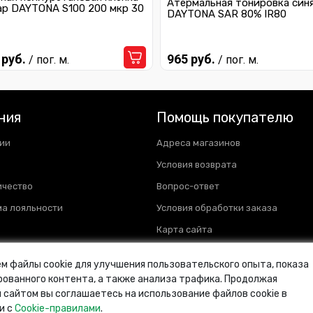
Атермальная тонировка син
ар DAYTONA S100 200 мкр 30
DAYTONA SAR 80% IR80
 руб.
965 руб.
/ пог. м.
/ пог. м.
ния
Помощь покупателю
ии
Адреса магазинов
Условия возврата
ичество
Вопрос-ответ
а лояльности
Условия обработки заказа
Карта сайта
м файлы cookie для улучшения пользовательского опыта, показа
ованного контента, а также анализа трафика. Продолжая
 сайтом вы соглашаетесь на использование файлов cookie в
и с
Cookie-правилами
.