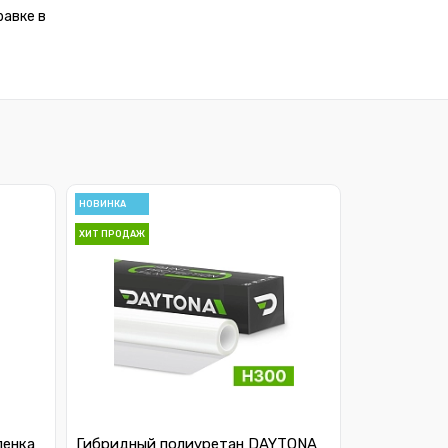
равке в
НОВИНКА
ХИТ ПРОДАЖ
ленка
Гибридный полиуретан DAYTONA