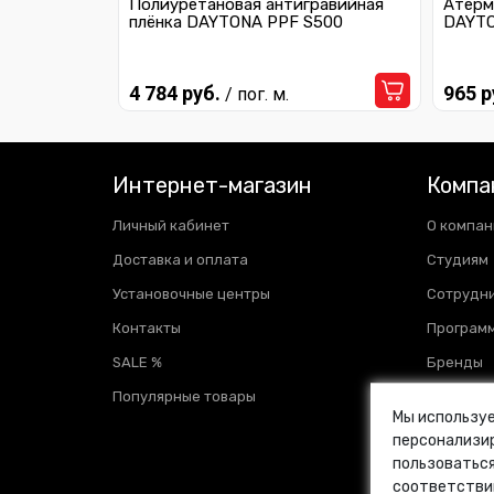
Полиуретановая антигравийная
Атерм
плёнка DAYTONA PPF S500
DAYTO
4 784 руб.
965 р
/ пог. м.
Интернет-магазин
Компа
Личный кабинет
О компан
Доставка и оплата
Студиям
Установочные центры
Сотрудн
Контакты
Программ
SALE %
Бренды
Популярные товары
Отзывы
Мы используе
Новости
персонализир
пользоваться
Блог
соответстви