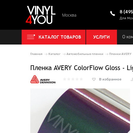
8 (49
Москва
Для Мо
КАТАЛОГ ТОВАРОВ
УСЛУГИ
О ко
Главная
Каталог
Автомобильные пленки
Пленки AVERY
Пленка AVERY ColorFlow Gloss - 
В избранное