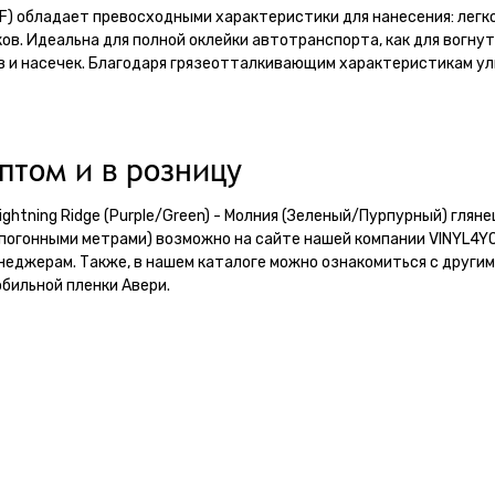
WF) обладает превосходными характеристики для нанесения: легк
в. Идеальна для полной оклейки автотранспорта, как для вогнут
в и насечек. Благодаря грязеотталкивающим характеристикам у
птом и в розницу
ightning Ridge (Purple/Green) - Молния (Зеленый/Пурпурный) гляне
погонными метрами) возможно на сайте нашей компании VINYL4Y
неджерам. Также, в нашем каталоге можно ознакомиться с други
бильной пленки Авери.