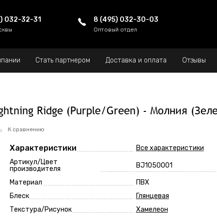
5) 032-32-31
8 (495) 032-30-03
сквы
Оптовый отдел
мпании
Стать партнером
Доставка и оплата
Отзывы
Lightning Ridge (Purple/Green) - Молния (З
К сравнению
Характеристики
Все характеристики
Артикул/Цвет
BJ1050001
производителя
Материал
ПВХ
Блеск
Глянцевая
Текстура/Рисунок
Хамелеон