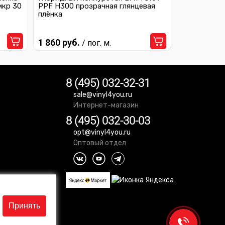
мкр 30
PPF H300 прозрачная глянцевая
плёнка
1 860 руб.
/ пог. м.
8 (495) 032-32-31
sale@vinyl4you.ru
Интернет-магазин
8 (495) 032-30-03
opt@vinyl4you.ru
Оптовый отдел
Принять