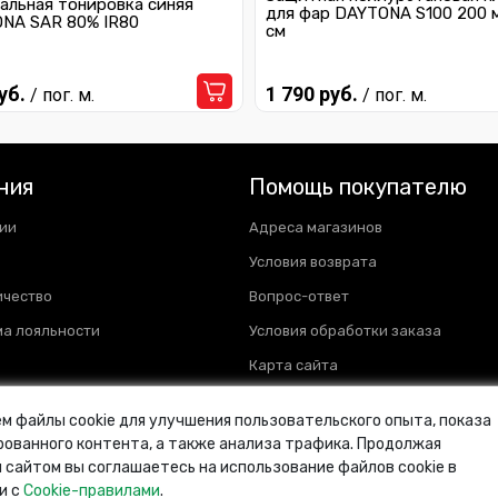
альная тонировка синяя
для фар DAYTONA S100 200 
NA SAR 80% IR80
см
уб.
1 790 руб.
/ пог. м.
/ пог. м.
ния
Помощь покупателю
ии
Адреса магазинов
Условия возврата
ичество
Вопрос-ответ
а лояльности
Условия обработки заказа
Карта сайта
м файлы cookie для улучшения пользовательского опыта, показа
ованного контента, а также анализа трафика. Продолжая
 сайтом вы соглашаетесь на использование файлов cookie в
и с
Cookie-правилами
.