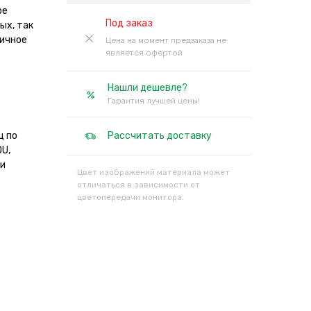
ое
Под заказ
ых, так
личное
Цена на момент предзаказа не
является офертой
Нашли дешевле?
Гарантия лучшей цены!
ц по
Рассчитать доставку
OU,
ми
Цвет изображений материала может
отличаться в зависимости от
цветопередачи монитора.