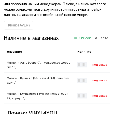
или позвонив нашим менеджерам. Также, в нашем каталоге
можно ознакомиться с другими сериями бренда и прайс-
листом на аналоги автомобильной пленки Авери.
Пленки AVERY
Наличие в магазинах
Список
Карта
Название
Наличие
Магазин Алтуфьево (Алтуфьевское шоссе
под заказ
|
|
|
|
|
|
|
37с10)
Магазин Кунцево (55-й км МКАД, павильон
под заказ
|
|
|
|
|
|
|
32/10)
Магазин ЮжныйПорт (ул. Южнопортовая
под заказ
|
|
|
|
|
|
|
22, корпус 1)
Почему VINYL4YOU