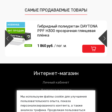
САМЫЕ ПРОДАВАЕМЫЕ ТОВАРЫ
НОВИНКА
Гибридный полиуретан DAYTONA
PPF H300 прозрачная глянцевая
ХИТ ПРОДАЖ
плёнка
1 860 руб.
/ пог. м.
Интернет-магазин
Личный кабинет
Доставка и оплата
Мы используем файлы cookie для улучшения
Установочные центры
пользовательского опыта, показа
персонализированного контента, а также
Контакты
анализа трафика. Продолжая пользоваться