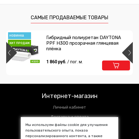
САМЫЕ ПРОДАВАЕМЫЕ ТОВАРЫ
НОВИНКА
Гибридный полиуретан DAYTONA
PPF H300 прозрачная глянцевая
ХИТ ПРОДАЖ
плёнка
1 860 руб.
/ пог. м.
Интернет-магазин
Личный кабинет
Доставка и оплата
Мы используем файлы cookie для улучшения
Установочные центры
пользовательского опыта, показа
персонализированного контента, а также
Контакты