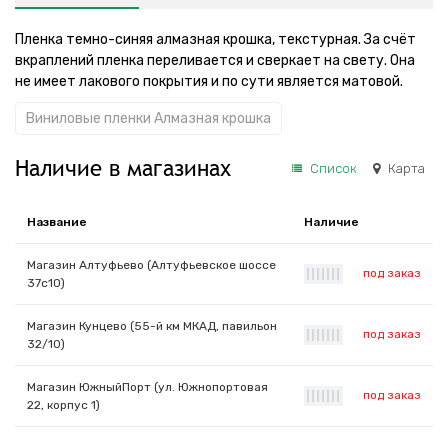
Пленка темно-синяя алмазная крошка, текстурная. За счёт
вкраплений пленка переливается и сверкает на свету. Она
не имеет лакового покрытия и по сути является матовой.
Виниловые пленки Алмазная крошка
Наличие в магазинах
Список
Карта
Название
Наличие
Магазин Алтуфьево (Алтуфьевское шоссе
под заказ
|
|
|
|
|
|
|
37с10)
Магазин Кунцево (55-й км МКАД, павильон
под заказ
|
|
|
|
|
|
|
32/10)
Магазин ЮжныйПорт (ул. Южнопортовая
под заказ
|
|
|
|
|
|
|
22, корпус 1)