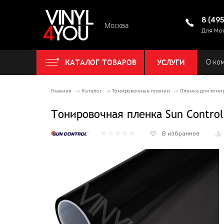
8 (49
Москва
Для Мо
КАТАЛОГ ТОВАРОВ
УСЛУГИ
О ко
Главная
Каталог
Тонировочные пленки
Пленка для тони
Тонировочная пленка Sun Control
В избранное