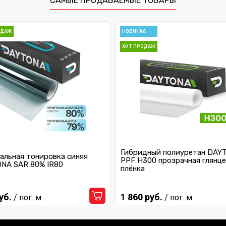
САМЫЕ ПРОДАВАЕМЫЕ ТОВАРЫ
ОДАЖ
НОВИНКА
ХИТ ПРОДАЖ
Гибридный полиуретан DAY
альная тонировка синяя
PPF H300 прозрачная глянце
NA SAR 80% IR80
плёнка
уб.
1 860 руб.
/ пог. м.
/ пог. м.