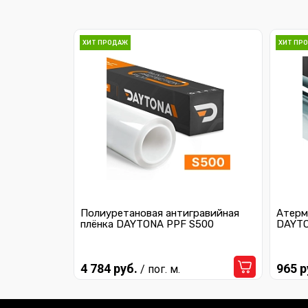
ХИТ ПРОДАЖ
ХИТ ПР
Полиуретановая антигравийная
Атерм
плёнка DAYTONA PPF S500
DAYTO
4 784 руб.
965 р
/ пог. м.