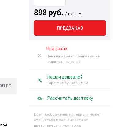
898 руб.
/ пог. м.
ПРЕДЗАКАЗ
Под заказ
Цена на момент предзаказа не
является офертой
Нашли дешевле?
Гарантия лучшей цены!
ФОТО
Рассчитать доставку
Цвет изображений материала может
отличаться в зависимости от
овка
цветопередачи монитора.