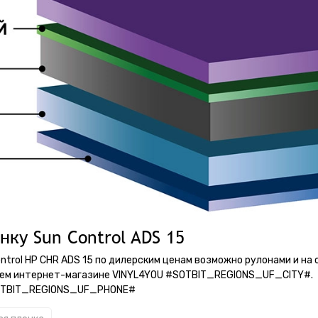
нку Sun Control ADS 15
trol HP CHR ADS 15 по дилерским ценам возможно рулонами и на 
шем интернет-магазине VINYL4YOU #SOTBIT_REGIONS_UF_CITY#.
#SOTBIT_REGIONS_UF_PHONE#