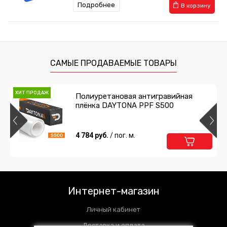
Подробнее
В корзину
Выгонка с фетром мягкая
259 руб.
/ шт
САМЫЕ ПРОДАВАЕМЫЕ ТОВАРЫ
Подробнее
В корзину
ХИТ ПРОДАЖ
Полиуретановая антигравийная
плёнка DAYTONA PPF S500
Нож с фиксатором
238 руб.
4 784 руб.
/ шт
/ пог. м.
Подробнее
Предзаказ
Сумка для инструментов
Интернет-магазин
1 485 руб.
/ шт
Личный кабинет
Подробнее
Предзаказ
Доставка и оплата