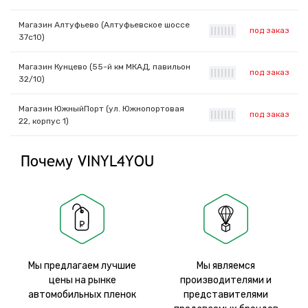
Магазин Алтуфьево (Алтуфьевское шоссе
под заказ
|
|
|
|
|
|
|
37с10)
Магазин Кунцево (55-й км МКАД, павильон
под заказ
|
|
|
|
|
|
|
32/10)
Магазин ЮжныйПорт (ул. Южнопортовая
под заказ
|
|
|
|
|
|
|
22, корпус 1)
Почему VINYL4YOU
Мы предлагаем лучшие
Мы являемся
цены на рынке
производителями и
автомобильных пленок
представителями