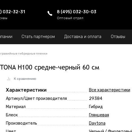
5) 032-32-31
8 (495) 032-30-03
сквы
Оптовый отдел
мпании
Стать партнером
Доставка и оплата
Отзывы
гравийные гибридные пленки
TONA H100 средне-черный 60 см
К сравнению
Характеристики
Все характеристики
Артикул/Цвет производителя
29384
Материал
Гибрид
Блеск
Глянцевая
Производитель
Daytona
Цвет
Черный / Фиолетовы