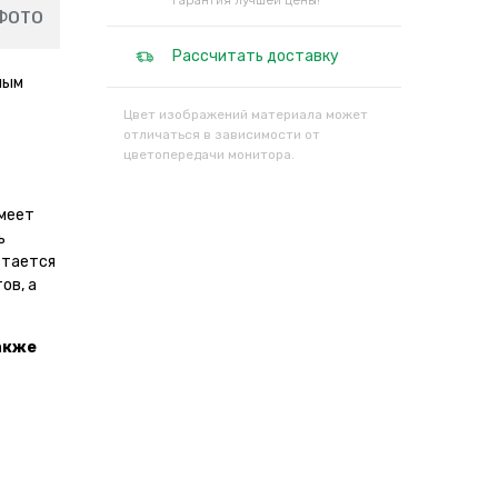
Гарантия лучшей цены!
ФОТО
Рассчитать доставку
ным
Цвет изображений материала может
отличаться в зависимости от
цветопередачи монитора.
имеет
ь
стается
ов, а
акже