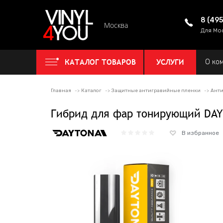
8 (49
Москва
Для Мо
КАТАЛОГ ТОВАРОВ
УСЛУГИ
О ко
Главная
Каталог
Защитные антигравийные пленки
Анти
Гибрид для фар тонирующий DAY
В избранное