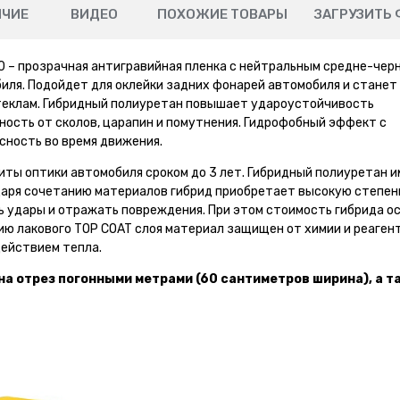
ИЧИЕ
ВИДЕО
ПОХОЖИЕ ТОВАРЫ
ЗАГРУЗИТЬ 
0 – прозрачная антигравийная пленка с нейтральным средне-чер
иля. Подойдет для оклейки задних фонарей автомобиля и станет
теклам. Гибридный полиуретан повышает удароустойчивость
ость от сколов, царапин и помутнения. Гидрофобный эффект с
сность во время движения.
ты оптики автомобиля сроком до 3 лет. Гибридный полиуретан 
одаря сочетанию материалов гибрид приобретает высокую степен
ь удары и отражать повреждения. При этом стоимость гибрида о
ю лакового TOP COAT слоя материал защищен от химии и реагент
ействием тепла.
на отрез погонными метрами (60 сантиметров ширина), а т