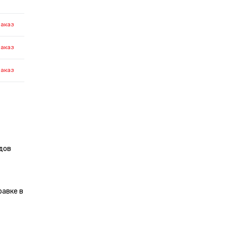
заказ
заказ
заказ
дов
равке в