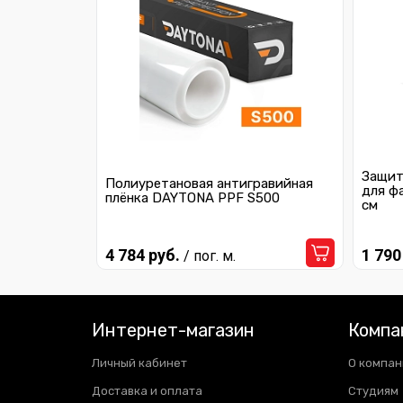
Защит
Полиуретановая антигравийная
для ф
плёнка DAYTONA PPF S500
см
4 784 руб.
1 790
/ пог. м.
Интернет-магазин
Компа
Личный кабинет
О компан
Доставка и оплата
Студиям