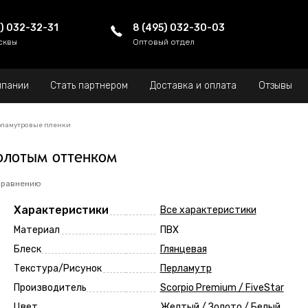
5) 032-32-31
8 (495) 032-30-03
сквы
Оптовый отдел
мпании
Стать партнером
Доставка и оплата
Отзывы
ламутровые пленки
олотым оттенком
сравнению
Характеристики
Все характеристики
Материал
ПВХ
Блеск
Глянцевая
Текстура/Рисунок
Перламутр
Производитель
Scorpio Premium / FiveStar
Цвет
Желтый / Золото / Белый