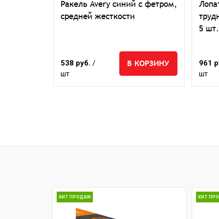
 Design
Ракель Avery синий с фетром,
Лопа
средней жесткости
труд
5 шт.
ЕДЗАКАЗ
В КОРЗИНУ
538 руб.
/
961 р
шт
шт
ХИТ ПРОДАЖ
ХИТ ПР