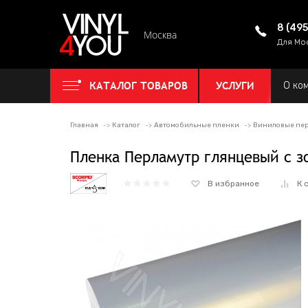
8 (49
Москва
Для Мо
КАТАЛОГ ТОВАРОВ
УСЛУГИ
О ко
Главная
Каталог
Автомобильные пленки
Виниловые пер
Пленка Перламутр глянцевый с з
В избранное
К 