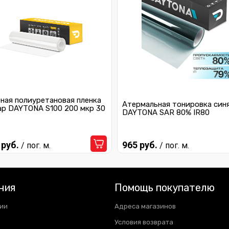
ная полиуретановая пленка
Атермальная тонировка син
ар DAYTONA S100 200 мкр 30
DAYTONA SAR 80% IR80
 руб.
965 руб.
/ пог. м.
/ пог. м.
ния
Помощь покупателю
ии
Адреса магазинов
Условия возврата