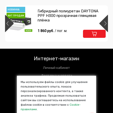
НОВИНКА
Гибридный полиуретан DAYTONA
PPF H300 прозрачная глянцевая
ХИТ ПРОДАЖ
плёнка
1 860 руб.
/ пог. м.
Интернет-магазин
Личный кабинет
Доставка и оплата
Мы используем файлы cookie для улучшения
Установочные центры
пользовательского опыта, показа
персонализированного контента, а также
Контакты
анализа трафика. Продолжая пользоваться
SALE %
сайтом вы соглашаетесь на использование
файлов cookie в соответствии с
Cookie-
Популярные товары
правилами
.