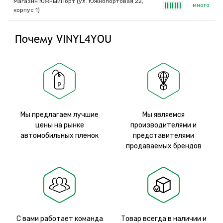
Магазин ЮжныйПорт (ул. Южнопортовая 22,
много
|
|
|
|
|
|
|
корпус 1)
Почему VINYL4YOU
Мы предлагаем лучшие
Мы являемся
цены на рынке
производителями и
автомобильных пленок
представителями
продаваемых брендов
С вами работает команда
Товар всегда в наличии и