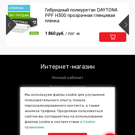
НОВИНКА
Гибридный полиуретан DAYTONA
PPF H300 прозрачная глянцевая
ХИТ ПРОДАЖ
плёнка
1 860 руб.
/ пог. м.
Интернет-магазин
Личный кабинет
Доставка и оплата
Мы используем файлы cookie для улучшения
Установочные центры
пользовательского опыта, показа
персонализированного контента, а также
Контакты
анализа трафика. Продолжая пользоваться
SALE %
сайтом вы соглашаетесь на использование
файлов cookie в соответствии с
Cookie-
Популярные товары
правилами
.