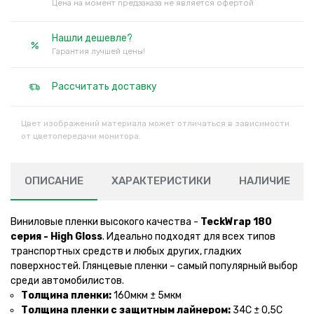
Цена на момент предзаказа не является офертой
Нашли дешевле?
Гарантия лучшей цены!
Рассчитать доставку
Цвет изображений материала может отличаться в зависимости
от цветопередачи монитора.
ОПИСАНИЕ
ХАРАКТЕРИСТИКИ
НАЛИЧИЕ
Виниловые пленки высокого качества -
TeckWrap 180
серия - High Gloss
. Идеально подходят для всех типов
транспортных средств и любых других, гладких
поверхностей. Глянцевые пленки – самый популярный выбор
среди автомобилистов.
Толщина пленки:
160мкм ± 5мкм
Толщина пленки с защитным лайнером:
34С ± 0,5С