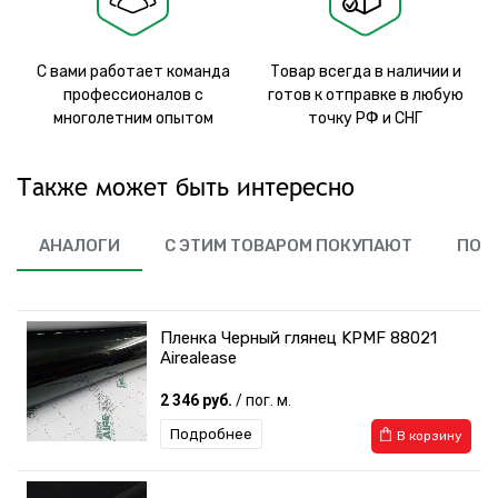
С вами работает команда
Товар всегда в наличии и
профессионалов с
готов к отправке в любую
многолетним опытом
точку РФ и СНГ
Также может быть интересно
АНАЛОГИ
С ЭТИМ ТОВАРОМ ПОКУПАЮТ
ПОХ
Пленка Черный глянец KPMF 88021
Airealease
2 346 руб.
/ пог. м.
Подробнее
В корзину