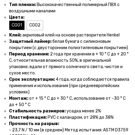
Тип пленки:
Высококачественный полимерный ПВХ с
воздушными каналами
Цвета:
CG01
CG02
Клей:
акриловый клей на основе растворителя Henkel
Защитный лайнер:
белая бумага с силиконовым
покрытием (с двусторонним полиэтиленовым покрытием)
Период хранения:
2 года при хранении в + 10 ° С до + 20 °
С, относительная влажность 50%, в оригинальной
упаковке, вдали от прямого солнечного света, чистое и
сухое место.
Срок эксплуатации:
4 года, когда соблюдаются правила
применения и использования (при среднеевропейских
условиях)
Монтаж:
от + 15 ° С до + 30 ° С, использование от -30 ° С
до + 50 ° С
Стабильность размеров:
усадка менее 2%
Пластификация:
PVC с каландром, от 28% до 38%
Прочность на разрыв:
- 23,7 N / 10 мм (в среднем) Метод испытания: ASTM D3759