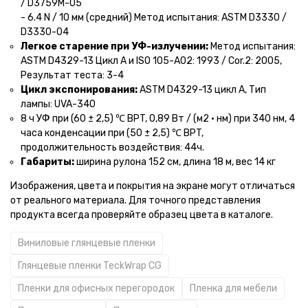
/ D3759M-05
- 6.4 N / 10 мм (средний) Метод испытания: ASTM D3330 /
D3330-04
Легкое старение при УФ-излучении:
Метод испытания:
ASTM D4329-13 Цикл A и ISO 105-A02: 1993 / Cor.2: 2005,
Результат теста: 3-4
Цикл экспонирования:
ASTM D4329-13 цикл A, Тип
лампы: UVA-340
8 ч УФ при (60 ± 2,5) ℃ BPT, 0,89 Вт / (м2 • нм) при 340 нм, 4
часа конденсации при (50 ± 2,5) ℃ BPT,
продолжительность воздействия: 44ч.
Габариты:
ширина рулона 152 см, длина 18 м, вес 14 кг
Изображения, цвета и покрытия на экране могут отличаться
от реального материала. Для точного представления
продукта всегда проверяйте образец цвета в каталоге.
Виниловые глянцевые пленки
Глянцевые пленки TeckWrap CG
Пленки для офисных перегородок
Пленка для мебели