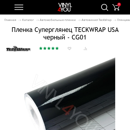
0
Главная
Каталог
Автомобильные пленки
Автовинил TeckWrap
Глянцев
Пленка Суперглянец TECKWRAP USA
черный - CG01