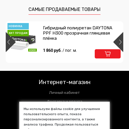
САМЫЕ ПРОДАВАЕМЫЕ ТОВАРЫ
НОВИНКА
Гибридный полиуретан DAYTONA
PPF H300 прозрачная глянцевая
ХИТ ПРОДАЖ
плёнка
1 860 руб.
/ пог. м.
Интернет-магазин
Личный кабинет
Доставка и оплата
Мы используем файлы cookie для улучшения
Установочные центры
пользовательского опыта, показа
персонализированного контента, а также
Контакты
анализа трафика. Продолжая пользоваться
SALE %