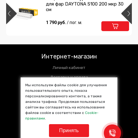
для фар DAYTONA S100 200 мкр 30
см
1 790 руб.
/ пог. м.
Интернет-магазин
Личный кабинет
Доставка и оплата
Мы используем файлы cookie для улучшения
Установочные центры
пользовательского опыта, показа
персонализированного контента, а также
Контакты
анализа трафика. Продолжая пользоваться
SALE %
сайтом вы соглашаетесь на использование
файлов cookie в соответствии с
Cookie-
Популярные товары
правилами
.
Принять