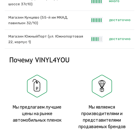
много
|
|
|
|
|
|
|
шоссе 37с10)
Магазин Кунцево (55-й км МКАД,
достаточно
|
|
|
|
|
|
|
павильон 32/10)
Магазин ЮжныйПорт (ул. Южнопортовая
достаточно
|
|
|
|
|
|
|
22, корпус 1)
Почему VINYL4YOU
Мы предлагаем лучшие
Мы являемся
цены на рынке
производителями и
автомобильных пленок
представителями
продаваемых брендов