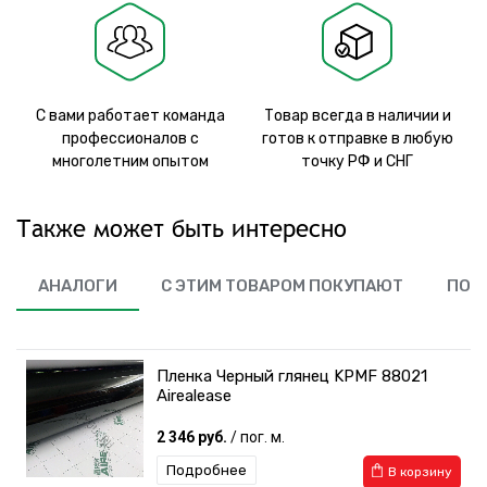
С вами работает команда
Товар всегда в наличии и
профессионалов с
готов к отправке в любую
многолетним опытом
точку РФ и СНГ
Также может быть интересно
АНАЛОГИ
С ЭТИМ ТОВАРОМ ПОКУПАЮТ
ПОХ
Пленка Черный глянец KPMF 88021
Airealease
2 346 руб.
/ пог. м.
Подробнее
В корзину