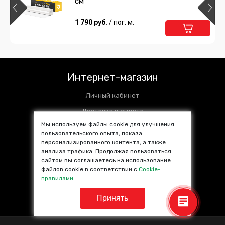
см
1 790 руб.
/ пог. м.
Интернет-магазин
Личный кабинет
Доставка и оплата
Мы используем файлы cookie для улучшения
Установочные центры
пользовательского опыта, показа
персонализированного контента, а также
Контакты
анализа трафика. Продолжая пользоваться
SALE %
сайтом вы соглашаетесь на использование
файлов cookie в соответствии с
Cookie-
Популярные товары
правилами
.
Принять