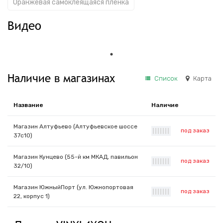
Оранжевая самоклеящаяся пленка
Видео
Наличие в магазинах
Список
Карта
Название
Наличие
Магазин Алтуфьево (Алтуфьевское шоссе
под заказ
|
|
|
|
|
|
|
37с10)
Магазин Кунцево (55-й км МКАД, павильон
под заказ
|
|
|
|
|
|
|
32/10)
Магазин ЮжныйПорт (ул. Южнопортовая
под заказ
|
|
|
|
|
|
|
22, корпус 1)