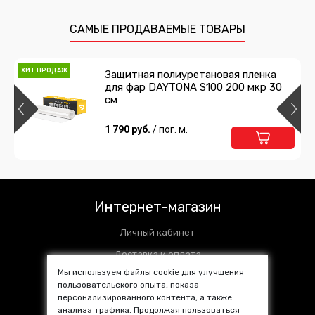
полиуретан DAYTONA PPF H300
ширина 10см
630 руб.
/ шт
САМЫЕ ПРОДАВАЕМЫЕ ТОВАРЫ
Подробнее
В корзину
ХИТ ПРОДАЖ
Защитная полиуретановая пленка
для фар DAYTONA S100 200 мкр 30
НОВИНКА
Защитная лента гибридный
см
полиуретан DAYTONA PPF H300
ширина 3см
171 руб.
1 790 руб.
/ шт
/ пог. м.
Подробнее
В корзину
Интернет-магазин
Личный кабинет
Доставка и оплата
Мы используем файлы cookie для улучшения
Установочные центры
пользовательского опыта, показа
Контакты
персонализированного контента, а также
анализа трафика. Продолжая пользоваться