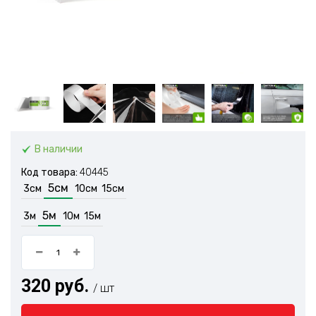
В наличии
Код товара:
40445
5см
3см
10см
15см
5м
3м
10м
15м
320 руб.
/ шт