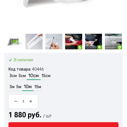
В наличии
Код товара:
40446
10см
3см
5см
15см
10м
3м
5м
15м
1 880 руб.
/ шт