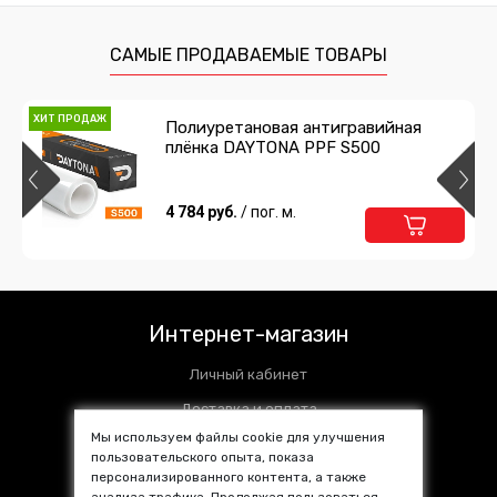
полиуретан DAYTONA PPF H300
ширина 15см
834 руб.
/ шт
САМЫЕ ПРОДАВАЕМЫЕ ТОВАРЫ
Подробнее
В корзину
ХИТ ПРОДАЖ
Полиуретановая антигравийная
плёнка DAYTONA PPF S500
Защитная лента гибридный
полиуретан DAYTONA PPF H300
ширина 5см
204 руб.
4 784 руб.
/ шт
/ пог. м.
Подробнее
В корзину
НОВИНКА
Защитная лента гибридный
полиуретан DAYTONA PPF H300
Интернет-магазин
ширина 3см
234 руб.
/ шт
Личный кабинет
Подробнее
В корзину
Доставка и оплата
Мы используем файлы cookie для улучшения
Установочные центры
пользовательского опыта, показа
персонализированного контента, а также
Контакты