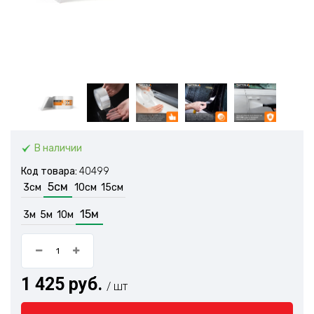
В наличии
Код товара:
40499
5см
3см
10см
15см
15м
3м
5м
10м
1 425 руб.
/ шт