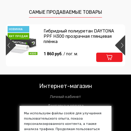
полиуретан DAYTONA PPF H300
ширина 10см
630 руб.
/ шт
САМЫЕ ПРОДАВАЕМЫЕ ТОВАРЫ
Подробнее
В корзину
НОВИНКА
Гибридный полиуретан DAYTONA
PPF H300 прозрачная глянцевая
Защитная лента гибридный
ХИТ ПРОДАЖ
плёнка
полиуретан DAYTONA PPF H300
ширина 5см
204 руб.
1 860 руб.
/ шт
/ пог. м.
Подробнее
В корзину
НОВИНКА
Защитная лента гибридный
полиуретан DAYTONA PPF H300
Интернет-магазин
ширина 3см
234 руб.
/ шт
Личный кабинет
Подробнее
В корзину
Доставка и оплата
Мы используем файлы cookie для улучшения
Установочные центры
пользовательского опыта, показа
Контакты
персонализированного контента, а также
анализа трафика. Продолжая пользоваться