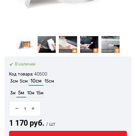
В наличии
Код товара:
40500
10см
3см
5см
15см
5м
3м
10м
15м
1 170 руб.
/ шт