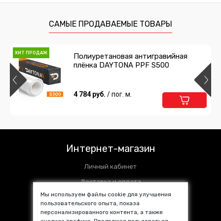
полиуретан DAYTONA PPF H300
ширина 10см
630 руб.
/ шт
САМЫЕ ПРОДАВАЕМЫЕ ТОВАРЫ
Подробнее
В корзину
ХИТ ПРОДАЖ
Полиуретановая антигравийная
плёнка DAYTONA PPF S500
Защитная лента гибридный
полиуретан DAYTONA PPF H300
ширина 5см
204 руб.
4 784 руб.
/ шт
/ пог. м.
Подробнее
В корзину
НОВИНКА
Защитная лента гибридный
полиуретан DAYTONA PPF H300
Интернет-магазин
ширина 3см
171 руб.
/ шт
Личный кабинет
Подробнее
В корзину
Доставка и оплата
Мы используем файлы cookie для улучшения
Установочные центры
пользовательского опыта, показа
Контакты
персонализированного контента, а также