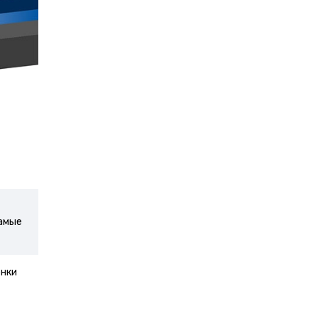
самые
енки