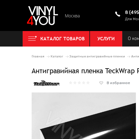
8 (49
Москва
Для Мо
КАТАЛОГ ТОВАРОВ
УСЛУГИ
О ко
Главная
Каталог
Защитные антигравийные пленки
Анти
Антигравийная пленка TeckWrap 
В избранное