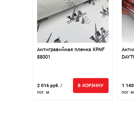
Антигравийная пленка KPMF
Анти
нка
88001
DAYT
5S
КОРЗИНУ
В КОРЗИНУ
2 016 руб.
/
1 140
пог. м.
пог. м