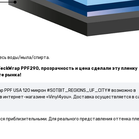
месь воды/мыла/спирта.
eckWrap PPF290, прозрачность и цена сделали эту пленку
е рынка!
p PPF USA 120 микрон
#SOTBIT_REGIONS_UF_CITY# возможно в
в интернет-магазине «Vinyl4you». Доставка осуществляется в 
тся приблизительными. Для реального представления оттенка пл