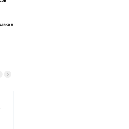
дов
равке в