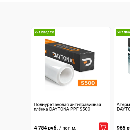
ХИТ ПРОДАЖ
ХИТ ПР
Полиуретановая антигравийная
Атерм
плёнка DAYTONA PPF S500
DAYTO
4 784 руб.
965 р
/ пог. м.