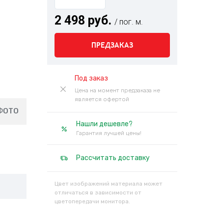
2 498 руб.
/ пог. м.
ПРЕДЗАКАЗ
Под заказ
Цена на момент предзаказа не
является офертой
ФОТО
Нашли дешевле?
Гарантия лучшей цены!
Рассчитать доставку
Цвет изображений материала может
отличаться в зависимости от
цветопередачи монитора.