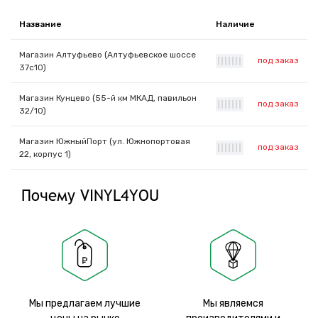
Название
Наличие
Магазин Алтуфьево (Алтуфьевское шоссе
под заказ
|
|
|
|
|
|
|
37с10)
Магазин Кунцево (55-й км МКАД, павильон
под заказ
|
|
|
|
|
|
|
32/10)
Магазин ЮжныйПорт (ул. Южнопортовая
под заказ
|
|
|
|
|
|
|
22, корпус 1)
Почему VINYL4YOU
Мы предлагаем лучшие
Мы являемся