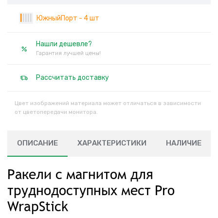
|
|
|
|
|
ЮжныйПорт - 4 шт
Нашли дешевле?
Гарантия лучшей цены!
Рассчитать доставку
Цвет изображений материала может отличаться в зависимости
от цветопередачи монитора.
ОПИСАНИЕ
ХАРАКТЕРИСТИКИ
НАЛИЧИЕ
Ракели с магнитом для
труднодоступных мест Pro
WrapStick