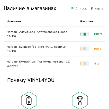
Наличие в магазинах
Список
Карта
Название
Наличие
Магазин Алтуфьево (Алтуфьевское шоссе
много
|
|
|
|
|
|
|
37с10)
Магазин Кунцево (55-й км МКАД, павильон
мало
|
|
|
|
|
|
|
32/10)
Магазин ЮжныйПорт (ул. Южнопортовая 22,
4 шт
|
|
|
|
|
|
|
корпус 1)
Почему VINYL4YOU