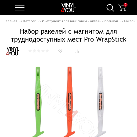
0
Главная
Каталог
Инструменты для тонировки и оклейки пленкой
Ракели,
Набор ракелей с магнитом для
труднодоступных мест Pro WrapStick