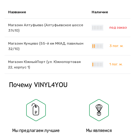
Название
Наличие
Магазин Алтуфьево (Алтуфьевское шоссе
под заказ
|
|
|
|
|
|
|
37с10)
Магазин Кунцево (55-й км МКАД, павильон
3 пог. м.
|
|
|
|
|
|
|
32/10)
Магазин ЮжныйПорт (ул. Южнопортовая
1 пог. м.
|
|
|
|
|
|
|
22, корпус 1)
Почему VINYL4YOU
Мы предлагаем лучшие
Мы являемся