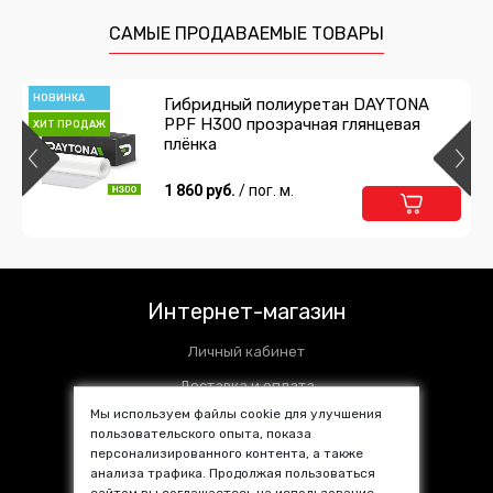
САМЫЕ ПРОДАВАЕМЫЕ ТОВАРЫ
НОВИНКА
Гибридный полиуретан DAYTONA
PPF H300 прозрачная глянцевая
ХИТ ПРОДАЖ
плёнка
1 860 руб.
/ пог. м.
Интернет-магазин
Личный кабинет
Доставка и оплата
Мы используем файлы cookie для улучшения
Установочные центры
пользовательского опыта, показа
персонализированного контента, а также
Контакты
анализа трафика. Продолжая пользоваться
SALE %