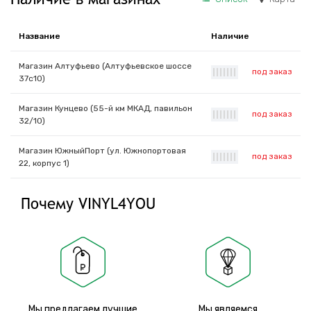
Название
Наличие
Магазин Алтуфьево (Алтуфьевское шоссе
под заказ
|
|
|
|
|
|
|
37с10)
Магазин Кунцево (55-й км МКАД, павильон
под заказ
|
|
|
|
|
|
|
32/10)
Магазин ЮжныйПорт (ул. Южнопортовая
под заказ
|
|
|
|
|
|
|
22, корпус 1)
Почему VINYL4YOU
Мы предлагаем лучшие
Мы являемся