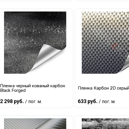
В корзину
В корзину
Купить в 1 клик
К сравнению
Купить в 1 клик
К с
В избранное
В наличии
В избранное
В 
Пленка черный кованый карбон
Пленка Карбон 2D серый
Black Forged
2 298 руб.
633 руб.
/ пог. м.
/ пог. м.
В корзину
В корзину