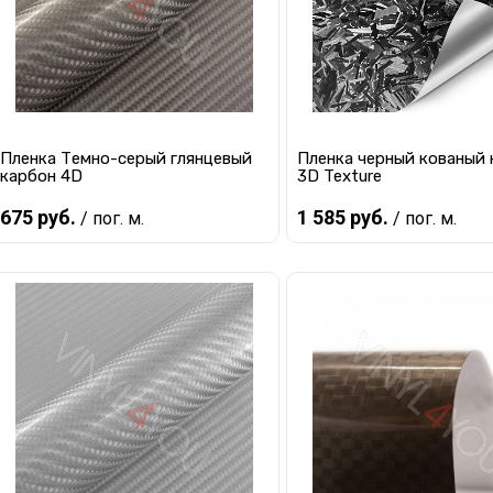
Пленка Темно-серый глянцевый
Пленка черный кованый 
карбон 4D
3D Texture
675 руб.
1 585 руб.
/ пог. м.
/ пог. м.
Предзаказ
Предзаказ
Купить в 1 клик
К сравнению
Купить в 1 клик
К с
В избранное
Под заказ
В избранное
Под