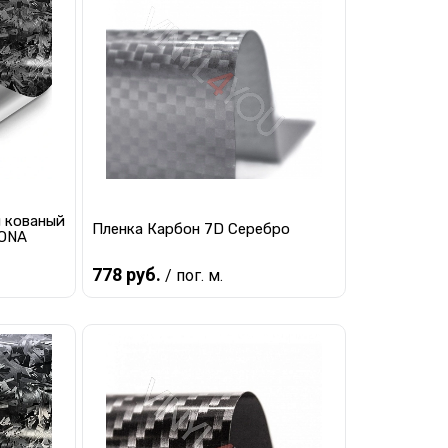
равнению
Купить в 1 клик
К сравнению
наличии
В избранное
В наличии
й кованый
Пленка Карбон 7D Серебро
TONA
778 руб.
/ пог. м.
В корзину
равнению
Купить в 1 клик
К сравнению
наличии
В избранное
В наличии