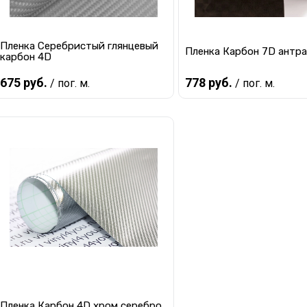
Пленка Серебристый глянцевый
Пленка Карбон 7D антр
карбон 4D
675 руб.
778 руб.
/ пог. м.
/ пог. м.
Предзаказ
Предзаказ
Купить в 1 клик
К сравнению
Купить в 1 клик
К с
В избранное
Под заказ
В избранное
Под
Пленка Карбон 4D хром серебро