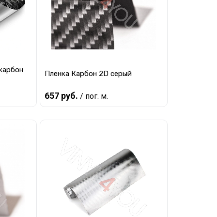
карбон
Пленка Карбон 2D серый
657 руб.
/ пог. м.
Предзаказ
равнению
Купить в 1 клик
К сравнению
 заказ
В избранное
Под заказ