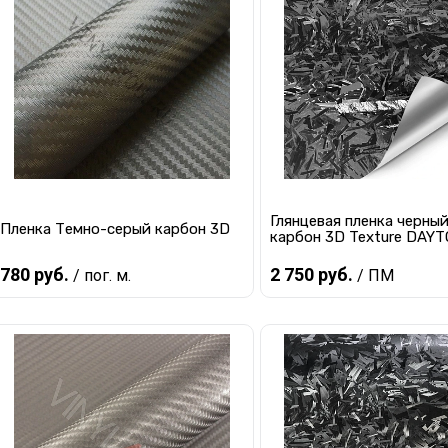
Купить в 1 клик
К сравнению
Купить в 1 клик
К с
В избранное
В наличии
В избранное
В 
Глянцевая пленка черны
Пленка Темно-серый карбон 3D
карбон 3D Texture DAY
780 руб.
2 750 руб.
/ пог. м.
/ ПМ
В корзину
В корзину
Купить в 1 клик
К сравнению
Купить в 1 клик
К с
В избранное
В наличии
В избранное
В 