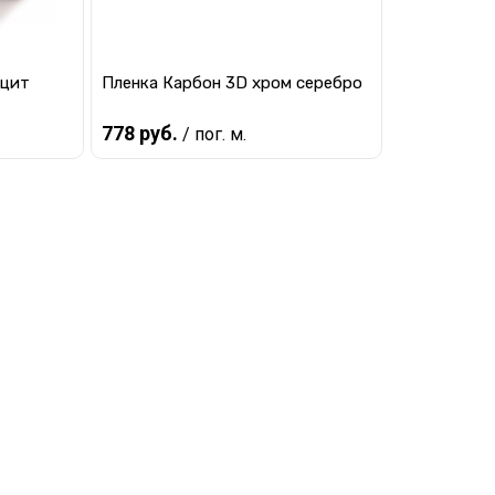
ацит
Пленка Карбон 3D хром серебро
778 руб.
/ пог. м.
Предзаказ
равнению
Купить в 1 клик
К сравнению
 заказ
В избранное
Под заказ