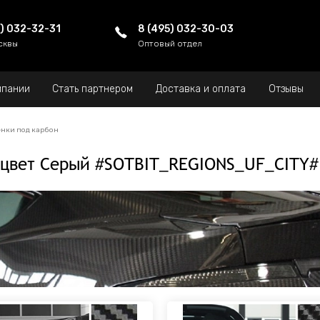
5) 032-32-31
8 (495) 032-30-03
сквы
Оптовый отдел
мпании
Стать партнером
Доставка и оплата
Отзывы
нки под карбон
 цвет Серый #SOTBIT_REGIONS_UF_CITY#