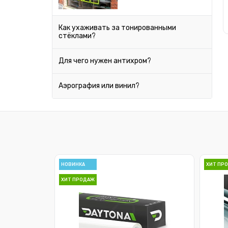
Chevrolet
Как ухаживать за тонированными
стёклами?
Chrysler
Citroen
Для чего нужен антихром?
Daewoo
Аэрография или винил?
Datsun
Dodge
Ferrari
Fiat
НОВИНКА
ХИТ ПР
ХИТ ПРОДАЖ
Ford
Geely
Honda