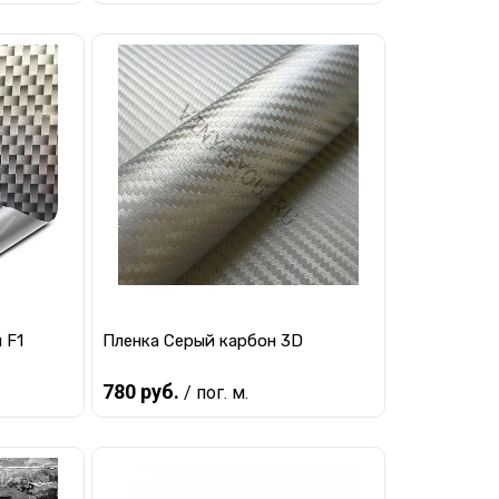
В корзину
равнению
Купить в 1 клик
К сравнению
наличии
В избранное
В наличии
 F1
Пленка Серый карбон 3D
780 руб.
/ пог. м.
В корзину