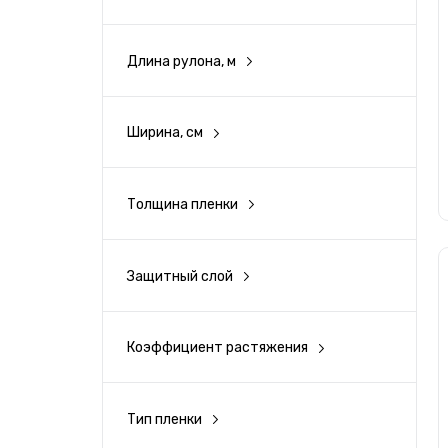
Красный
Длина рулона, м
Коричневый
Ширина, см
Зеленый
152
Синий
Толщина пленки
120 мкм
Голубой
130 мкм
Защитный слой
Есть
150 мкм
Розовый
Нет
160 мкм
Коэффициент растяжения
Фиолетовый
110%
170 мкм
130%
Тип пленки
Золото
180 мкм
Каландрированная