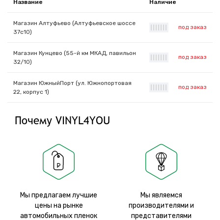
Название
Наличие
Магазин Алтуфьево (Алтуфьевское шоссе
под заказ
|
|
|
|
|
|
|
37с10)
Магазин Кунцево (55-й км МКАД, павильон
под заказ
|
|
|
|
|
|
|
32/10)
Магазин ЮжныйПорт (ул. Южнопортовая
под заказ
|
|
|
|
|
|
|
22, корпус 1)
Почему VINYL4YOU
Мы предлагаем лучшие
Мы являемся
цены на рынке
производителями и
автомобильных пленок
представителями