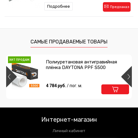
Подробнее
Предзаказ
Сумка для инструментов
1 485 руб.
/ шт
САМЫЕ ПРОДАВАЕМЫЕ ТОВАРЫ
Подробнее
Предзаказ
ХИТ ПРОДАЖ
Полиуретановая антигравийная
плёнка DAYTONA PPF S500
Двухсторонний скотч 3M
215 руб.
4 784 руб.
/ шт
/ пог. м.
Подробнее
Предзаказ
Интернет-магазин
Личный кабинет