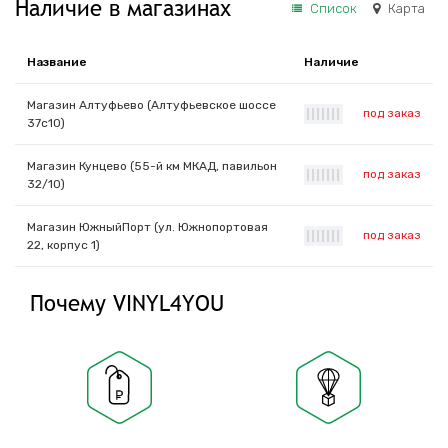
Наличие в магазинах
Список
Карта
Название
Наличие
Магазин Алтуфьево (Алтуфьевское шоссе
под заказ
|
|
|
|
|
|
|
37с10)
Магазин Кунцево (55-й км МКАД, павильон
под заказ
|
|
|
|
|
|
|
32/10)
Магазин ЮжныйПорт (ул. Южнопортовая
под заказ
|
|
|
|
|
|
|
22, корпус 1)
Почему VINYL4YOU