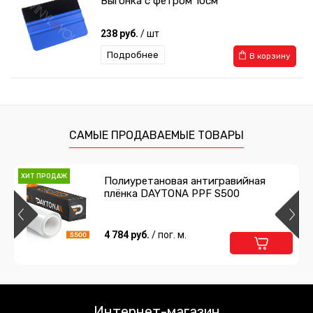
Выгонка с фетром 10см
238 руб.
/ шт
Подробнее
В корзину
Выгонка с фетром мягкая
259 руб.
/ шт
САМЫЕ ПРОДАВАЕМЫЕ ТОВАРЫ
Подробнее
В корзину
ХИТ ПРОДАЖ
Полиуретановая антигравийная
плёнка DAYTONA PPF S500
Нож с фиксатором
238 руб.
4 784 руб.
/ шт
/ пог. м.
Подробнее
Предзаказ
Сумка для инструментов
Интернет-магазин