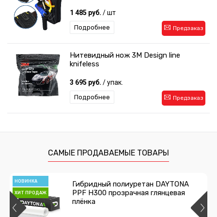
1 485 руб.
/ шт
Подробнее
Предзаказ
Нитевидный нож 3M Design line
knifeless
3 695 руб.
/ упак.
Подробнее
Предзаказ
Двухсторонний скотч 3M
215 руб.
/ шт
САМЫЕ ПРОДАВАЕМЫЕ ТОВАРЫ
Подробнее
Предзаказ
НОВИНКА
Гибридный полиуретан DAYTONA
PPF H300 прозрачная глянцевая
ХИТ ПРОДАЖ
плёнка