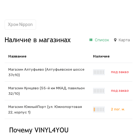
Хром Nippon
Наличие в магазинах
Список
Карта
Название
Наличие
Магазин Алтуфьево (Алтуфьевское шоссе
под заказ
|
|
|
|
|
|
|
37с10)
Магазин Кунцево (55-й км МКАД, павильон
под заказ
|
|
|
|
|
|
|
32/10)
Магазин ЮжныйПорт (ул. Южнопортовая
2 пог. м.
|
|
|
|
|
|
|
22, корпус 1)
Почему VINYL4YOU