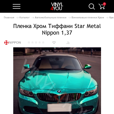
0
Главная
Каталог
Автомобильные пленки
Виниловые пленки Хром
Хро
Пленка Хром Тиффани Star Metal
Nippon 1,37