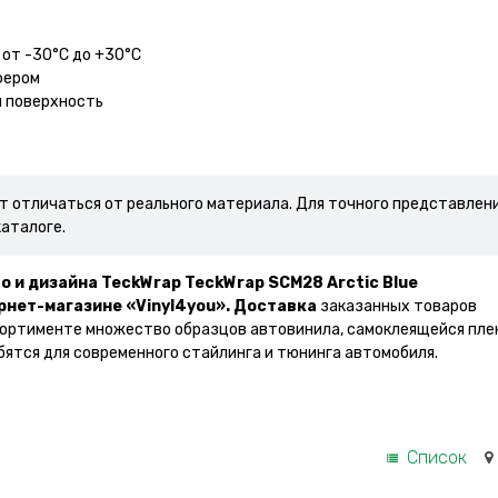
 от -30°С до +30°С
фером
я поверхность
ут отличаться от реального материала. Для точного представлен
каталоге.
о и дизайна TeckWrap TeckWrap SCM28 Arctic Blue
рнет-магазине «Vinyl4you».
Доставка
заказанных товаров
ссортименте множество образцов автовинила, самоклеящейся пле
бятся для современного стайлинга и тюнинга автомобиля.
Список