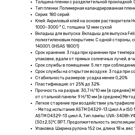
Толщина пленки с разделительной прокладкой: 
Тип пленки: Полимерная каландрированная плен
Серия: 180 серий
Клей: Акриловый клей на основе растворителя H
1000~3000 ° C, толщина 12 мкм сухой
Вкладыш для выпуска: Вкладыш для выпуска Felix
полиэтиленовым покрытием. С одной стороны, си
140001, OHSAS 18001)
Срок хранения: 3 года при хранении при темпер
упаковке, вдали от прямых солнечных лучей, в ч
Срок службы в помещении: 5 лет при соблюдени
Срок службы на открытом воздухе: 3 года при 
Стабильность размеров: усадка менее 0,20%
Пластификация: от 25% до 32%
Прочность на разрыв: 30,7 Н/10 мм (в среднем
от стальной панели: 9 Н/10 мм (в среднем) Ме
Легкое старение при воздействии ультрафиоле
- Метод испытания ASTM D4329-13 Цикл A и ISO 
ASTM D4329-13 цикл A, Тип лампы: UVA-3408h УФ
(50±2,5)℃ BPT, Продолжительность экспозиции:
Упаковка: Ширина рулона 152 см, длина 18 м, вес 