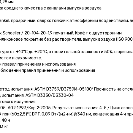
0,28 мм
ка среднего качества с каналами выпуска воздуха
enkel, прозрачный, сверхстойкий к атмосферным воздействиям, в
 Schoeller / 20-104-20-1,9 печатный, Крафт с двусторонним
ликоновое покрытие без растворителя, выпуск воздуха (ISO 9001
атуре от +10°С до +20°С, относительной влажности 50%, в оригин
истом и сухом месте.
и правил применения и использования
соблюдении правил применения и использования
) Метод испытания: ASTM D3759/D3759M-05180º Прочность на отс
тод испытания: ASTM D3330/D3330-04
тового излучения:
105-A02:1993/Кор.2:2005, Результат испытания: 4-5 / Цикл экспо
 при (60±2,5)℃ BPT, 0,89 Вт/(м2•нм)@340 нм, конденсация 4 ч пр
 48 ч
13 кг