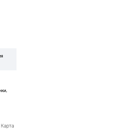
ия
нки,
Карта