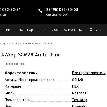
5) 032-32-31
8 (495) 032-30-03
сквы
Оптовый отдел
мпании
Стать партнером
Доставка и оплата
Отзывы
kWrap
Матовые пленки TeckWrap CM, SCM
ckWrap SCM28 Arctic Blue
К сравнению
Характеристики
Все характеристики
Артикул/Цвет производителя
SCM28
Материал
ПВХ
Блеск
Матовая
Производитель
TeckWrap
Цвет
Голубой