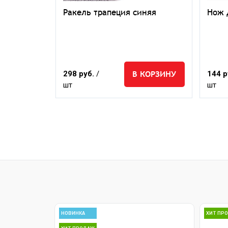
тч 3M
Ракель трапеция синяя
Нож 
ЕДЗАКАЗ
В КОРЗИНУ
298 руб.
/
144 р
шт
шт
НОВИНКА
ХИТ ПР