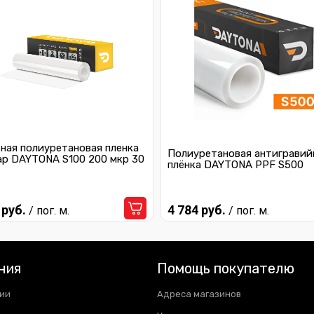
ная полиуретановая пленка
Полиуретановая антигравий
ар DAYTONA S100 200 мкр 30
плёнка DAYTONA PPF S500
 руб.
4 784 руб.
/ пог. м.
/ пог. м.
ния
Помощь покупателю
ии
Адреса магазинов