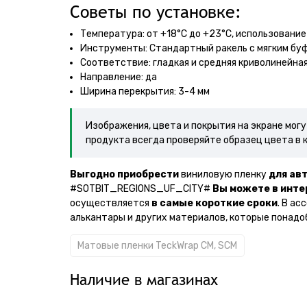
Советы по установке:
Температура: от +18°С до +23°С, использование
Инструменты: Стандартный ракель с мягким бу
Соответствие: гладкая и средняя криволинейна
Направление: да
Ширина перекрытия: 3-4 мм
Изображения, цвета и покрытия на экране мог
продукта всегда проверяйте образец цвета в 
Выгодно приобрести
виниловую пленку
для авт
#SOTBIT_REGIONS_UF_CITY#
Вы можете в инте
осуществляется
в самые короткие сроки
. В а
алькантары и других материалов, которые понадо
Матовые пленки TeckWrap CM, SCM
Наличие в магазинах