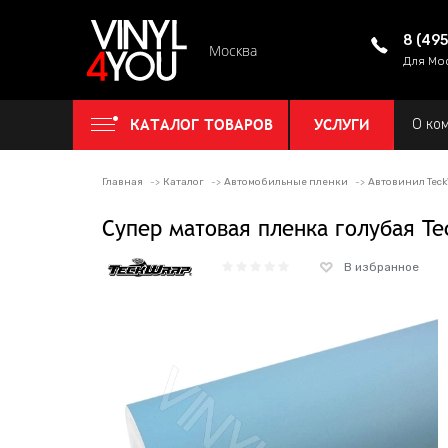
8 (49
Москва
Для Мо
КАТАЛОГ ТОВАРОВ
УСЛУГИ
О ко
Главная
Каталог
Автомобильные пленки
Автовинил Tec
Супер матовая пленка голубая Te
В избранное