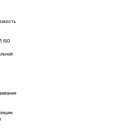
язкость
, ISO
альной
лаивание
зиции:
и