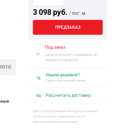
3 098 руб.
/ пог. м.
ПРЕДЗАКАЗ
Под заказ
Цена на момент предзаказа не
является офертой
ФОТО
Нашли дешевле?
Гарантия лучшей цены!
Рассчитать доставку
ичные
Цвет изображений материала может
отличаться в зависимости от
цветопередачи монитора.