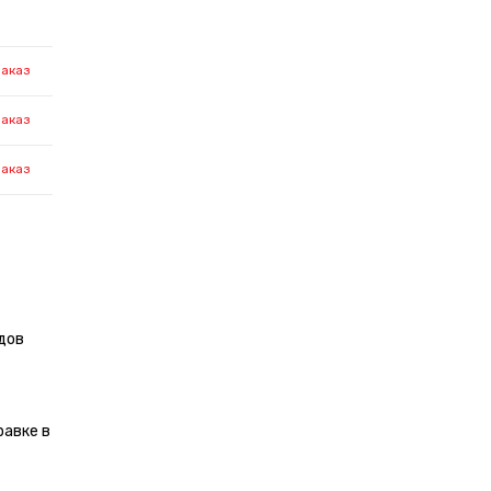
заказ
заказ
заказ
дов
равке в