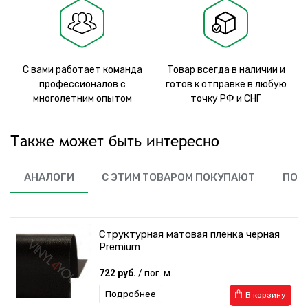
С вами работает команда
Товар всегда в наличии и
профессионалов с
готов к отправке в любую
многолетним опытом
точку РФ и СНГ
Также может быть интересно
АНАЛОГИ
С ЭТИМ ТОВАРОМ ПОКУПАЮТ
ПОХ
Структурная матовая пленка черная
Premium
722 руб.
/ пог. м.
Подробнее
В корзину