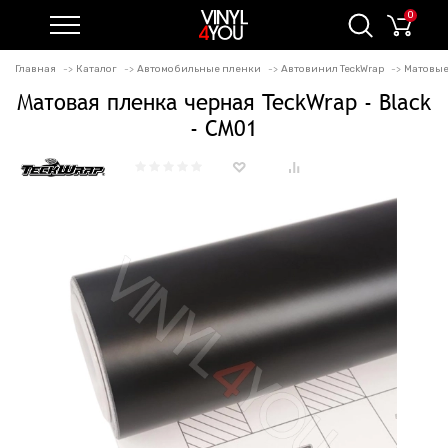
0
Главная
Каталог
Автомобильные пленки
Автовинил TeckWrap
Матовые
Матовая пленка черная TeckWrap - Black
- CM01