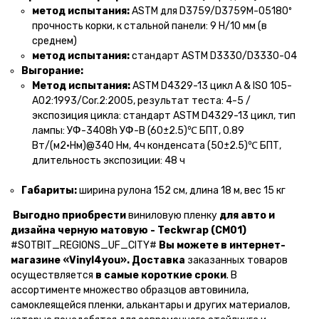
метод испытания:
ASTM для D3759/D3759M-05180º
прочность корки, к стальной панели: 9 Н/10 мм (в
среднем)
метод испытания:
стандарт ASTM D3330/D3330-04
Выгорание:
Метод испытания:
ASTM D4329-13 цикл A & ISO 105-
A02:1993/Cor.2:2005, результат теста: 4-5 /
экспозиция цикла: стандарт ASTM D4329-13 цикл, тип
лампы: УФ-3408h УФ-В (60±2.5)℃ БПТ, 0.89
Вт/(м2•Нм)@340 Нм, 4ч конденсата (50±2.5)℃ БПТ,
длительность экспозиции: 48 ч
Габариты:
ширина рулона 152 см, длина 18 м, вес 15 кг
Выгодно приобрести
виниловую пленку
для авто и
дизайна черную матовую - Teckwrap (CM01)
#SOTBIT_REGIONS_UF_CITY#
Вы можете в интернет-
магазине «Vinyl4you».
Доставка
заказанных товаров
осуществляется
в самые короткие сроки
. В
ассортименте множество образцов автовинила,
самоклеящейся пленки, алькантары и других материалов,