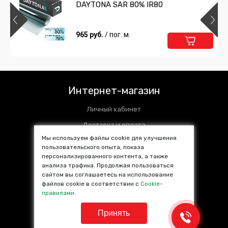
DAYTONA SAR 80% IR80
965 руб.
/ пог. м.
Интернет-магазин
Личный кабинет
Доставка и оплата
Мы используем файлы cookie для улучшения
Установочные центры
пользовательского опыта, показа
персонализированного контента, а также
Контакты
анализа трафика. Продолжая пользоваться
SALE %
сайтом вы соглашаетесь на использование
файлов cookie в соответствии с
Cookie-
Популярные товары
правилами
.
Принять