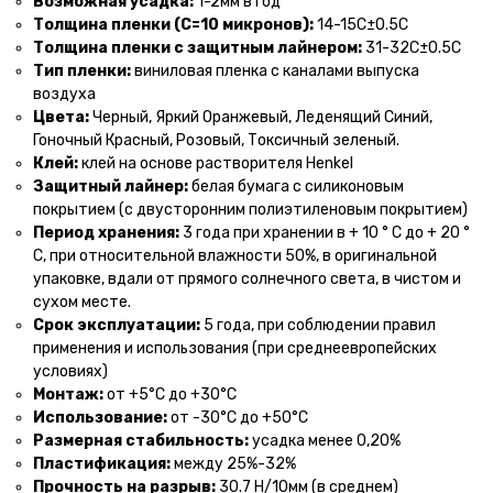
Возможная усадка:
1-2мм в год
Толщина пленки (С=10 микронов):
14-15С±0.5С
Толщина пленки с защитным лайнером:
31-32С±0.5С
Тип пленки:
виниловая пленка с каналами выпуска
воздуха
Цвета:
Черный, Яркий Оранжевый, Леденящий Синий,
Гоночный Красный, Розовый, Токсичный зеленый.
Клей:
клей на основе растворителя Henkel
Защитный лайнер:
белая бумага с силиконовым
покрытием (с двусторонним полиэтиленовым покрытием)
Период хранения:
3 года при хранении в + 10 ° С до + 20 °
С, при относительной влажности 50%, в оригинальной
упаковке, вдали от прямого солнечного света, в чистом и
сухом местe.
Срок эксплуатации:
5 года, при соблюдении правил
применения и использования (при среднеевропейских
условиях)
Монтаж:
от +5°С до +30°С
Использование:
от -30°С до +50°С
Размерная стабильность:
усадка менее 0,20%
Пластификация:
между 25%-32%
Прочность на разрыв:
30.7 Н/10мм (в среднем)