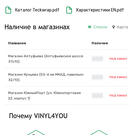
Каталог Teckwrap.pdf
Характеристики EN.pdf
Наличие в магазинах
Список
Карта
Название
Наличие
Магазин Алтуфьево (Алтуфьевское шоссе
под заказ
|
|
|
|
|
|
|
37с10)
Магазин Кунцево (55-й км МКАД, павильон
под заказ
|
|
|
|
|
|
|
32/10)
Магазин ЮжныйПорт (ул. Южнопортовая
под заказ
|
|
|
|
|
|
|
22, корпус 1)
Почему VINYL4YOU