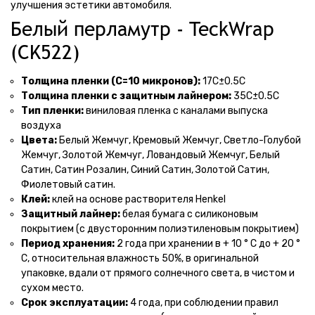
улучшения эстетики автомобиля.
Белый перламутр - TeckWrap
(CK522)
Толщина пленки (С=10 микронов):
17С±0.5С
Толщина пленки с защитным лайнером:
35С±0.5С
Тип пленки:
виниловая пленка с каналами выпуска
воздуха
Цвета:
Белый Жемчуг, Кремовый Жемчуг, Светло-Голубой
Жемчуг, Золотой Жемчуг, Ловандовый Жемчуг, Белый
Сатин, Сатин Розалин, Синий Сатин, Золотой Сатин,
Фиолетовый сатин.
Клей:
клей на основе растворителя Henkel
Защитный лайнер:
белая бумага с силиконовым
покрытием (с двусторонним полиэтиленовым покрытием)
Период хранения:
2 года при хранении в + 10 ° С до + 20 °
С, относительная влажность 50%, в оригинальной
упаковке, вдали от прямого солнечного света, в чистом и
сухом место.
Срок эксплуатации:
4 года, при соблюдении правил