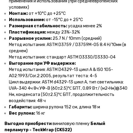
применения и использования (при среднеевропейских
условиях)
Монтаж:
от +10°С до +25°С
Использование:
от -15°С до + 25°С
Размерная стабильность:
усадка менее 2%
Пластификация:
между 23%-32%
Разрывное усилие:
25.7 N / 10mm (средний)
Метод испытания: ASTM D3759 / D3759M-05 8.4 Н/10мм (в
среднем)
Метод испытания: стандарт ASTM D3330/D3330-04
Выгорание при УФ выдержке:
Метод испытания: ASTM D4329-13 цикл A & ISO 105-
A02:1993/Cor.2:2005, результат теста: 4-5
Цикл выдержки: ASTM d4329-13 цикл A, тип светильника:
UVA-340 4ч 8ч УФ-В (60±2.5)℃ БПТ, 0.89 Вт/ (м2•Нм)@340
Нм, конденсата (50±2.5)℃ БПТ, продолжительность
воздействия: 48 ч
Габариты:
ширина рулона 152 см, длина 18 м
Вес рулона:
16 кг
Выгодно приобрести
виниловую пленку
Белый
перламутр - TeckWrap (CK522)