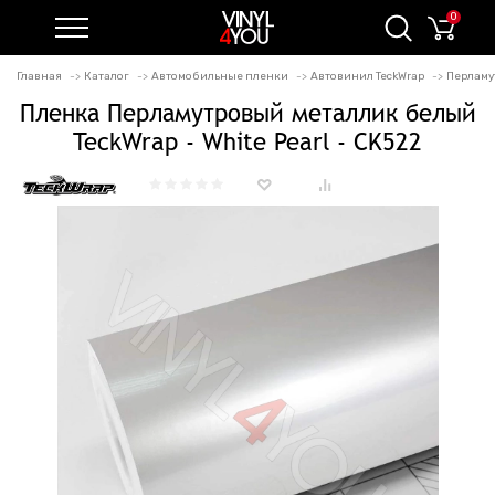
0
Главная
Каталог
Автомобильные пленки
Автовинил TeckWrap
Перламу
Пленка Перламутровый металлик белый
TeckWrap - White Pearl - CK522