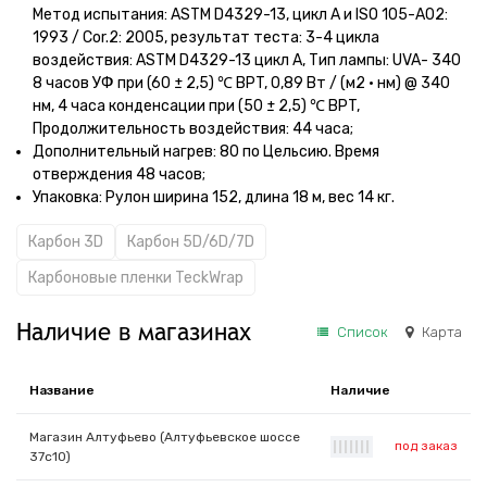
Метод испытания: ASTM D4329-13, цикл A и ISO 105-A02:
1993 / Cor.2: 2005, результат теста: 3-4 цикла
воздействия: ASTM D4329-13 цикл A, Тип лампы: UVA- 340
8 часов УФ при (60 ± 2,5) ℃ BPT, 0,89 Вт / (м2 • нм) @ 340
нм, 4 часа конденсации при (50 ± 2,5) ℃ BPT,
Продолжительность воздействия: 44 часа;
Дополнительный нагрев: 80 по Цельсию. Время
отверждения 48 часов;
Упаковка: Рулон ширина 152, длина 18 м, вес 14 кг.
Карбон 3D
Карбон 5D/6D/7D
Карбоновые пленки TeckWrap
Наличие в магазинах
Список
Карта
Название
Наличие
Магазин Алтуфьево (Алтуфьевское шоссе
под заказ
|
|
|
|
|
|
|
37с10)