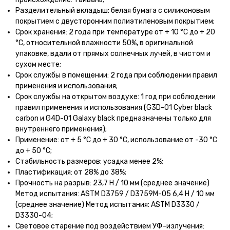
Разделительный вкладыш: белая бумага с силиконовым
покрытием с двусторонним полиэтиленовым покрытием;
Срок хранения: 2 года при температуре от + 10 °С до + 20
°С, относительной влажности 50%, в оригинальной
упаковке, вдали от прямых солнечных лучей, в чистом и
сухом месте;
Срок службы в помещении: 2 года при соблюдении правил
применения и использования;
Срок службы на открытом воздухе: 1 год при соблюдении
правил применения и использования (G3D-01 Cyber ​​black
carbon и G4D-01 Galaxy black предназначены только для
внутреннего применения);
Применение: от + 5 °С до + 30 °С, использование от -30 °С
до + 50 °С;
Стабильность размеров: усадка менее 2%;
Пластификация: от 28% до 38%;
Прочность на разрыв: 23,7 Н / 10 мм (среднее значение)
Метод испытания: ASTM D3759 / D3759M-05 6,4 Н / 10 мм
(среднее значение) Метод испытания: ASTM D3330 /
D3330-04;
Световое старение под воздействием УФ-излучения: