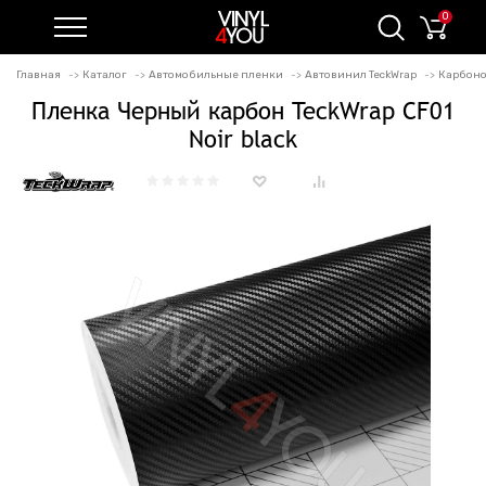
0
Главная
Каталог
Автомобильные пленки
Автовинил TeckWrap
Карбоно
Пленка Черный карбон TeckWrap CF01
Noir black